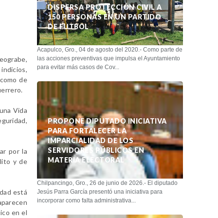
DISPERSA PROTECCIÓN CIVIL A
150 PERSONAS EN UN PARTIDO
DE FUTBOL
Acapulco, Gro., 04 de agosto del 2020.- Como parte de
deograbe,
las acciones preventivas que impulsa el Ayuntamiento
para evitar más casos de Cov...
ndicios,
í como de
uerrero.
 una Vida
eguridad,
PROPONE DIPUTADO INICIATIVA
PARA FORTALECER LA
IMPARCIALIDAD DE LOS
SERVIDORES PÚBLICOS EN
ar por la
MATERIA ELECTORAL
lito y de
Chilpancingo, Gro., 26 de junio de 2026.- El diputado
edad está
Jesús Parra García presentó una iniciativa para
incorporar como falta administrativa...
 aparecen
ico en el