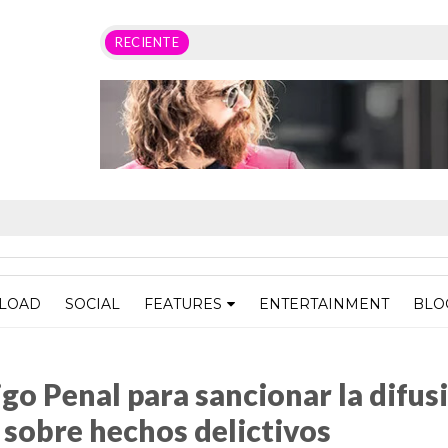
RECIENTE
LOAD
SOCIAL
FEATURES
ENTERTAINMENT
BLO
ancionar la difusión de imágenes y documentos sobre hechos delictivos
go Penal para sancionar la difus
sobre hechos delictivos