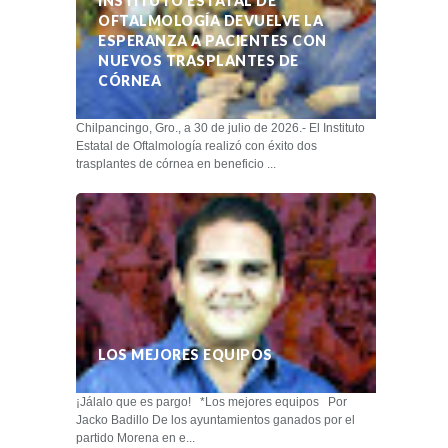
INSTITUTO ESTATAL DE
OFTALMOLOGÍA DEVUELVE LA
ESPERANZA A PACIENTES CON
NUEVOS TRASPLANTES DE
CÓRNEA
Chilpancingo, Gro., a 30 de julio de 2026.- El Instituto
Estatal de Oftalmología realizó con éxito dos
trasplantes de córnea en beneficio ...
LOS MEJORES EQUIPOS
¡Jálalo que es pargo! *Los mejores equipos Por
Jacko Badillo De los ayuntamientos ganados por el
partido Morena en e...