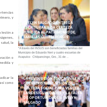
ertencias
rimero, y
EVELYN SALGADO ENTREGA
ESCRITURAS Y DA CERTEZA
JURÍDICA AL PATRIMONIO DE
 lesión a
FAMILIAS GUERRERENSES
imágenes,
salud, la
*A través del INSUS son beneficiadas familias del
Municipio de Eduardo Neri y cuatro escuelas de
Acapulco Chilpancingo, Gro., 31 de ...
uración o
 medida y
radicar la
LA REVOLUCIÓN EDUCATIVA EN
 así como
GUERRERO TIENE VISIÓN DE
JUSTICIA SOCIAL PARA VENCER
LAS DESIGUALDADES Y LA FALTA
DE OPORTUNIDADES: EVELYN
SALGADO