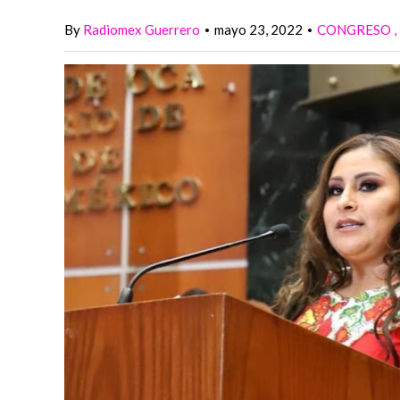
By
Radiomex Guerrero
mayo 23, 2022
CONGRESO
•
•