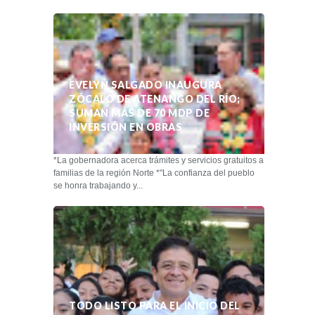
EVELYN SALGADO INAUGURA
ZÓCALO DE ATENANGO DEL RÍO;
SUMAN MÁS DE 70 MDP DE
INVERSIÓN EN OBRAS
*La gobernadora acerca trámites y servicios gratuitos a
familias de la región Norte *"La confianza del pueblo
se honra trabajando y...
TODO LISTO PARA EL INICIO DEL