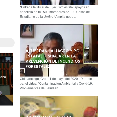
*Entrega la titular del Ejecutivo estatal apoyos en
beneficio de mil 500 moradores de 100 Casas del
Estudiante de la UAGro *Amplía gobe...
ACUERDAN LA UAGRO Y PC
ESTATAL TRABAJAR EN LA
PREVENCIÓN DE INCENDIOS
FORESTALES
para
Chilpancingo, Gro., 11 de mayo del 2020.- Durante el
panel virtual "Contaminación Ambiental y Covid-19:
Problemáticas de Salud en ...