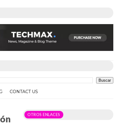
G
CONTACT US
OTROS ENLACES
ión