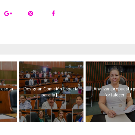
reso la
Designan Comisión Especial
Analizan propuesta 
para la [...]
fortalecer [...]