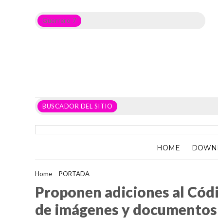
Guerrero 7
Noticias del Estado de Guerrero, Política, Seguridad,
Economía y sobre todo GATOS.
BUSCADOR DEL SITIO
HOME
DOWN
Home
>
PORTADA
>
Proponen adiciones al Código Penal para s
Proponen adiciones al Códi
de imágenes y documentos 