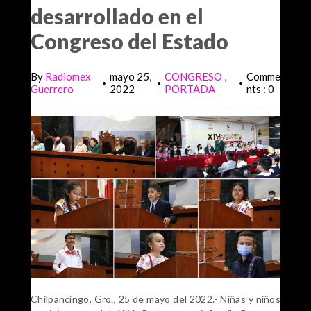
desarrollado en el
Congreso del Estado
By
Radiomex
mayo 25,
CONGRESO
Comme
•
•
•
Guerrero
2022
PORTADA
nts : 0
Chilpancingo, Gro., 25 de mayo del 2022.- Niñas y niños