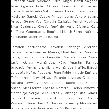
Elizabeth Saori Valencia Cruz, Ángel Berru Salgado,
José Agustín Téllez Ortega, Jareni Alitzel Casiano
Sierra, José Rogelio Soto Cuevas, Eicker Jharyd Castro
Medrano, Sariela Castro Miguel, Jorge Arturo Solano
Arroyo, Sergio Yael Catalán Carbajal, Ángel Matthew
Silva Gutiérrez, Grecia Rubí del Valle Bibiano, Gala
Sariñana Campuzano, Romina Lilibeth Serna Nájera y
Stephanie Fabiela Moctezuma.
También participaron Yexalén Santiago Arellano,
Larissa Irene Fuentes Marino, Uziel Antonio Sánchez
Tapia, Juan Pablo Ruiz González, Melissa Flores Rivera,
Jasiel García Hernández, Félix Agustín Ramírez
Juvencio, Anthony Emiliano Hernández Trujillo, Baruch
de Jesús Núñez Pastrana, Juan Pablo Ignacio Emigdio,
Zaira Johana Nava Nava, Ricardo Lagunas Quintana,
Adriana Leyva Añorve, Adrián Tadeo López Bello,
Astrid Montserrat Loaeza Romero, Carlos Amezcua
Marmolejo, Sergio Bello Flores y Santiago Díaz Gómez,
Fátima Domínguez Crisostomo, Jair Efraín Gatica
Vázquez, Liliana Ibeth Gutiérrez Carmen y Maximiliano
Manzanares Rodríguez y Ana Elisa Rodríguez Tapia.