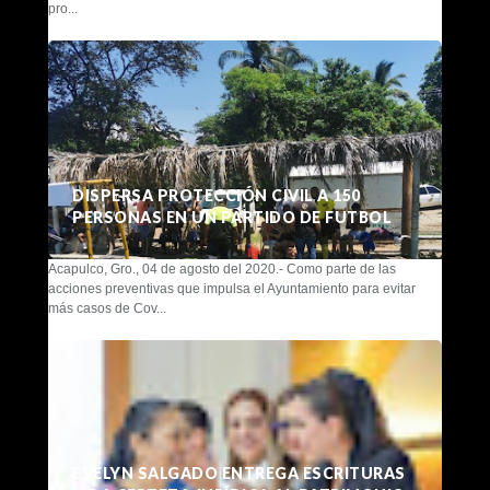
pro...
DISPERSA PROTECCIÓN CIVIL A 150
PERSONAS EN UN PARTIDO DE FUTBOL
Acapulco, Gro., 04 de agosto del 2020.- Como parte de las
acciones preventivas que impulsa el Ayuntamiento para evitar
más casos de Cov...
EVELYN SALGADO ENTREGA ESCRITURAS