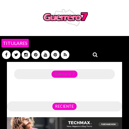
TITULARES
Guerrero 7
Noticias del Estado de Guerrero, Política, Seguridad,
Economía y sobre todo GATOS.
RECIENTE