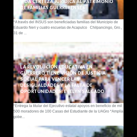
Y DA CERTEZA JURÍDICA AL PATRIMONIO
DE FAMILIAS GUERRERENSES
*A través del INSUS son beneficiadas familias del Municipio de
Eduardo Neri y cuatro escuelas de Acapulco Chilpancingo, Gro.,
31 de ...
LA REVOLUCIÓN EDUCATIVA EN
GUERRERO TIENE VISIÓN DE JUSTICIA
SOCIAL PARA VENCER LAS
DESIGUALDADES Y LA FALTA DE
OPORTUNIDADES: EVELYN SALGADO
*Entrega la titular del Ejecutivo estatal apoyos en beneficio de mil
500 moradores de 100 Casas del Estudiante de la UAGro *Amplía
gobe...