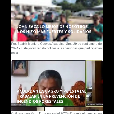
JOHN SACA LO MEJOR DE NOSOTROS,
NOS HIZO MÁS FUERTES Y SOLIDARIOS
Por: Beatriz Montero Cuevas Acapulco, Gro., 29 de septiembre del
2024.- E ste joven regaló bolillos a las personas que participaban
en la li...
ACUERDAN LA UAGRO Y PC ESTATAL
TRABAJAR EN LA PREVENCIÓN DE
INCENDIOS FORESTALES
Chilpancingo, Gro., 11 de mayo del 2020.- Durante el panel virtual