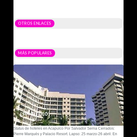
OTROS ENLACES
MÁS POPULARES
(SIN TÍTULO)
Status de hoteles en Acapulco Por Salvador Serna Cerrados:
Pierre Marqués y Palacio Resort. Lapso: 25 marzo-26 abril. En