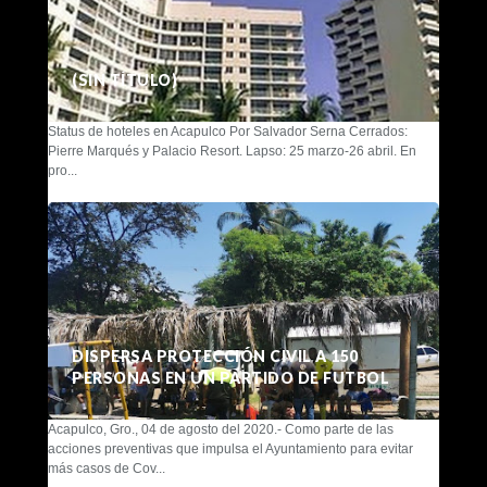
(SIN TÍTULO)
Status de hoteles en Acapulco Por Salvador Serna Cerrados:
Pierre Marqués y Palacio Resort. Lapso: 25 marzo-26 abril. En
pro...
DISPERSA PROTECCIÓN CIVIL A 150
PERSONAS EN UN PARTIDO DE FUTBOL
Acapulco, Gro., 04 de agosto del 2020.- Como parte de las
acciones preventivas que impulsa el Ayuntamiento para evitar
más casos de Cov...