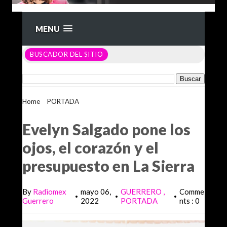
MENU
BUSCADOR DEL SITIO
Home
>
PORTADA
>
Evelyn Salgado pone los ojos, el
corazón y el presupuesto en La Sierra
Evelyn Salgado pone los
ojos, el corazón y el
presupuesto en La Sierra
By
Radiomex
mayo 06,
GUERRERO
Comme
•
•
•
Guerrero
2022
PORTADA
nts : 0