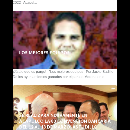
2022 Acapul...
LOS MEJORES EQUIPOS
¡Jálalo que es pargo! *Los mejores equipos Por Jacko Badillo
De los ayuntamientos ganados por el partido Morena en e...
SE REALIZARÁ NUEVAMENTE EN
ACAPULCO LA 83 CONVENCIÓN BANCARIA
DEL 12 AL 13 DE MARZO: ASTUDILLO