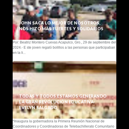
JOHN SACA LO MEJOR DE NOSOTROS,
NOS HIZO MÁS FUERTES Y SOLIDARIOS
Por: Beatriz Montero Cuevas Acapulco, Gro., 29 de septiembre del
2024.- E ste joven regaló bolillos a las personas que participaban
en la li...
TODAS Y TODOS ESTAMOS GENERANDO
LA GRAN REVOLUCIÓN EDUCATIVA:
EVELYN SALGADO
*Inaugura la gobernadora la Primera Reunión Nacional de
Coordinadores y Coordinadoras de Telebachillerato Comunitario