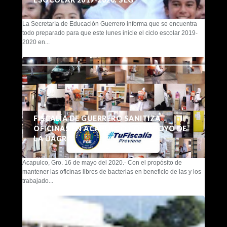
La Secretaría de Educación Guerrero informa que se encuentra
todo preparado para que este lunes inicie el ciclo escolar 2019-
2020 en...
FISCALÍA DE GUERRERO SANITIZA
OFICINAS EN ACAPULCO CON APOYO DE
LA UAGRO
Acapulco, Gro. 16 de mayo del 2020.- Con el propósito de
mantener las oficinas libres de bacterias en beneficio de las y los
trabajado...