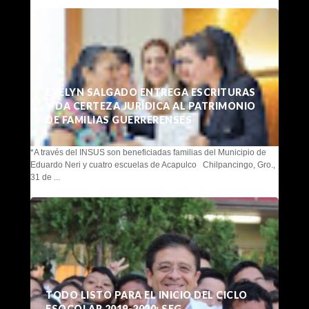
EVELYN SALGADO ENTREGA ESCRITURAS
Y DA CERTEZA JURÍDICA AL PATRIMONIO
DE FAMILIAS GUERRERENSES
*A través del INSUS son beneficiadas familias del Municipio de
Eduardo Neri y cuatro escuelas de Acapulco Chilpancingo, Gro.,
31 de ...
TODO LISTO PARA EL INICIO DEL CICLO
ESOCOLAR 2019-2020: SEG