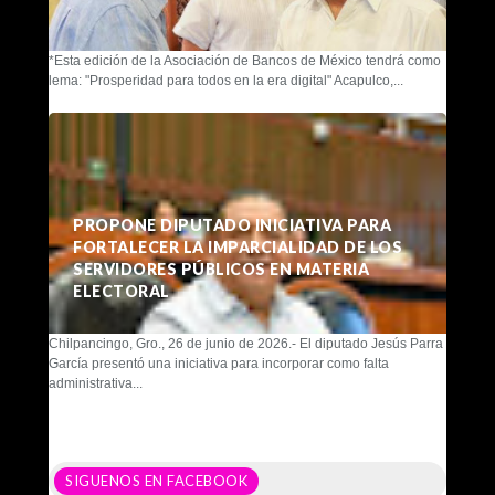
*Esta edición de la Asociación de Bancos de México tendrá como
lema: "Prosperidad para todos en la era digital" Acapulco,...
PROPONE DIPUTADO INICIATIVA PARA
FORTALECER LA IMPARCIALIDAD DE LOS
SERVIDORES PÚBLICOS EN MATERIA
ELECTORAL
Chilpancingo, Gro., 26 de junio de 2026.- El diputado Jesús Parra
García presentó una iniciativa para incorporar como falta
administrativa...
SIGUENOS EN FACEBOOK