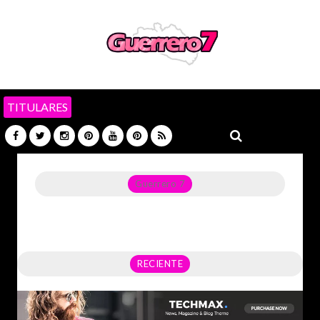
TITULARES
Guerrero 7
Noticias del Estado de Guerrero, Política, Seguridad,
Economía y sobre todo GATOS.
RECIENTE