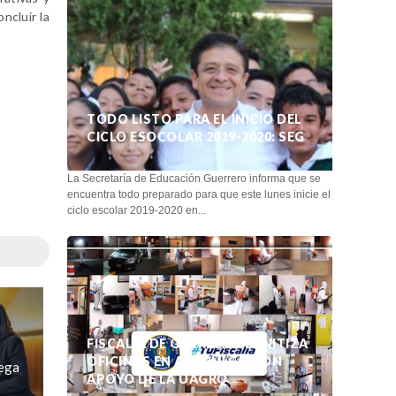
ncluir la
TODO LISTO PARA EL INICIO DEL
CICLO ESOCOLAR 2019-2020: SEG
La Secretaría de Educación Guerrero informa que se
encuentra todo preparado para que este lunes inicie el
ciclo escolar 2019-2020 en...
FISCALÍA DE GUERRERO SANITIZA
OFICINAS EN ACAPULCO CON
ega
APOYO DE LA UAGRO