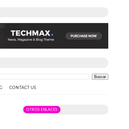
G
CONTACT US
OTROS ENLACES