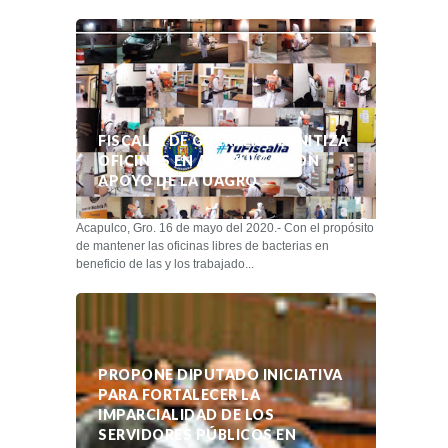
FISCALÍA DE GUERRERO SANITIZA
OFICINAS EN ACAPULCO CON
APOYO DE LA UAGRO
Acapulco, Gro. 16 de mayo del 2020.- Con el propósito
de mantener las oficinas libres de bacterias en
beneficio de las y los trabajado...
PROPONE DIPUTADO INICIATIVA
PARA FORTALECER LA
IMPARCIALIDAD DE LOS
SERVIDORES PÚBLICOS EN