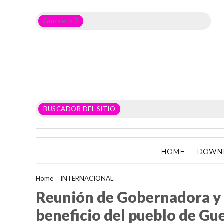
Guerrero 7
Noticias del Estado de Guerrero, Política, Seguridad,
Economía y sobre todo GATOS.
BUSCADOR DEL SITIO
HOME
DOWN
Home
>
INTERNACIONAL
>
Reunión de Gobernadora y gabinete
Reunión de Gobernadora y 
beneficio del pueblo de Gu