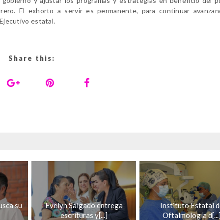
de gobierno y ajustar los programas y estrategias en beneficio del 
ero. El exhorto a servir es permanente, para continuar avanzan
Ejecutivo estatal.
Share this:
usca su
Evelyn Salgado entrega
Instituto Estatal 
escrituras y[...]
Oftalmología d[...