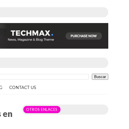
G
CONTACT US
OTROS ENLACES
 en