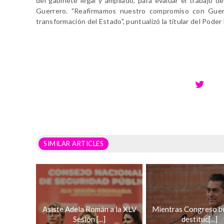
del gabinete legal y ampliado, para evaluar el trabajo 
Guerrero. "Reafirmamos nuestro compromiso con Guerr
transformación del Estado", puntualizó la titular del Poder 
SIMILAR ARTICLES
Asiste Adela Román a la XLV
Mientras Congreso b
Sesión [...]
destituc[...]