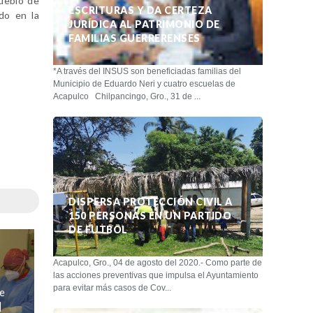
pueblo de
ESCRITURAS Y DA CERTEZA
do en la
JURÍDICA AL PATRIMONIO DE
FAMILIAS GUERRERENSES
*A través del INSUS son beneficiadas familias del
Municipio de Eduardo Neri y cuatro escuelas de
Acapulco Chilpancingo, Gro., 31 de ...
DISPERSA PROTECCIÓN CIVIL A
150 PERSONAS EN UN PARTIDO
DE FUTBOL
Acapulco, Gro., 04 de agosto del 2020.- Como parte de
las acciones preventivas que impulsa el Ayuntamiento
para evitar más casos de Cov...
de
]