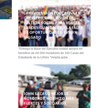
LA REVOLUCIÓN EDUCATIVA EN
GUERRERO TIENE VISIÓN DE
JUSTICIA SOCIAL PARA VENCER
LAS DESIGUALDADES Y LA FALTA
DE OPORTUNIDADES: EVELYN
SALGADO
*Entrega la titular del Ejecutivo estatal apoyos en
beneficio de mil 500 moradores de 100 Casas del
Estudiante de la UAGro *Amplía gobe...
JOHN SACA LO MEJOR DE
NOSOTROS, NOS HIZO MÁS
FUERTES Y SOLIDARIOS