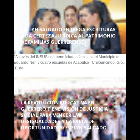
EVELYN SALGADO ENTREGA ESCRITURAS
Y DA CERTEZA JURÍDICA AL PATRIMONIO
DE FAMILIAS GUERRERENSES
*A través del INSUS son beneficiadas familias del Municipio de
Eduardo Neri y cuatro escuelas de Acapulco Chilpancingo, Gro.,
31 de ...
LA REVOLUCIÓN EDUCATIVA EN
GUERRERO TIENE VISIÓN DE JUSTICIA
SOCIAL PARA VENCER LAS
DESIGUALDADES Y LA FALTA DE
OPORTUNIDADES: EVELYN SALGADO