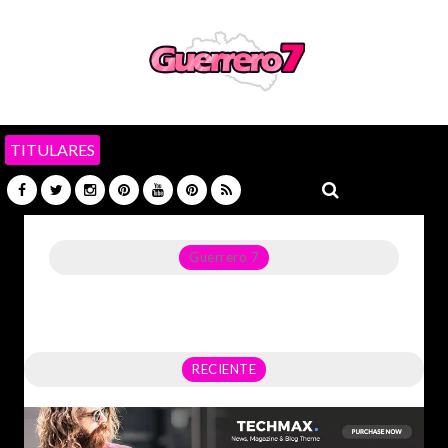
TITULARES
Guerrero 7
Noticias del Estado de Guerrero, Política, Seguridad,
Economía y sobre todo GATOS.
RECIENTE