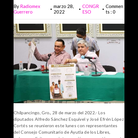
By
Radiomex
marzo 28,
CONGR
Commen
•
•
•
Guerrero
2022
ESO
ts : 0
Chilpancingo, Gro., 28 de marzo del 2022.- Los
diputados Alfredo Sánchez Esquivel y José Efrén López
Cortés se reunieron este lunes con representantes
del Consejo Comunitario de Ayutla de los Libres,