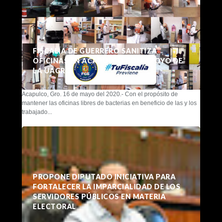
FISCALÍA DE GUERRERO SANITIZA
OFICINAS EN ACAPULCO CON APOYO DE
LA UAGRO
Acapulco, Gro. 16 de mayo del 2020.- Con el propósito de
mantener las oficinas libres de bacterias en beneficio de las y los
trabajado...
PROPONE DIPUTADO INICIATIVA PARA
FORTALECER LA IMPARCIALIDAD DE LOS
SERVIDORES PÚBLICOS EN MATERIA
ELECTORAL