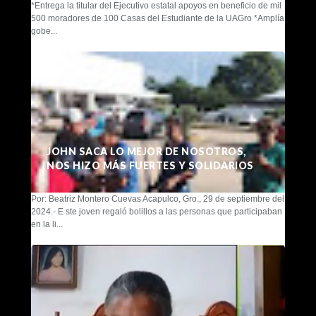
*Entrega la titular del Ejecutivo estatal apoyos en beneficio de mil
500 moradores de 100 Casas del Estudiante de la UAGro *Amplía
gobe...
JOHN SACA LO MEJOR DE NOSOTROS,
NOS HIZO MÁS FUERTES Y SOLIDARIOS
Por: Beatriz Montero Cuevas Acapulco, Gro., 29 de septiembre del
2024.- E ste joven regaló bolillos a las personas que participaban
en la li...