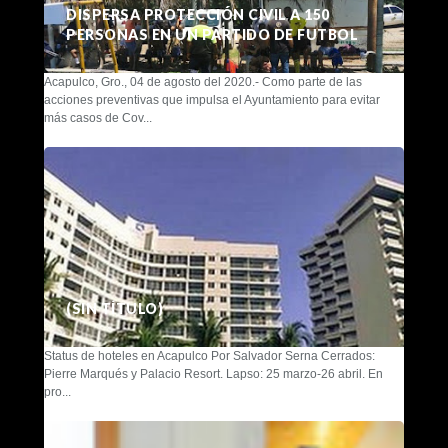
DISPERSA PROTECCIÓN CIVIL A 150
PERSONAS EN UN PARTIDO DE FUTBOL
Acapulco, Gro., 04 de agosto del 2020.- Como parte de las
acciones preventivas que impulsa el Ayuntamiento para evitar
más casos de Cov...
(SIN TÍTULO)
Status de hoteles en Acapulco Por Salvador Serna Cerrados:
Pierre Marqués y Palacio Resort. Lapso: 25 marzo-26 abril. En
pro...