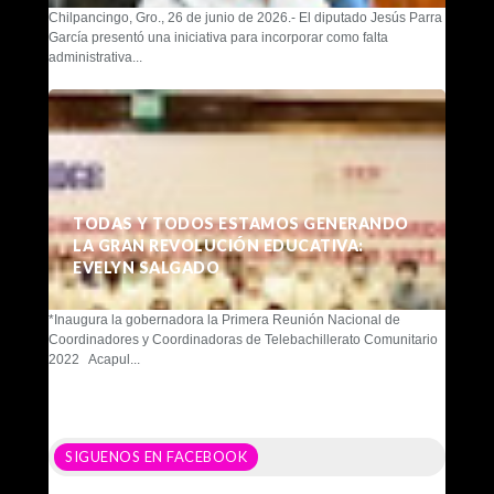
Chilpancingo, Gro., 26 de junio de 2026.- El diputado Jesús Parra
García presentó una iniciativa para incorporar como falta
administrativa...
TODAS Y TODOS ESTAMOS GENERANDO
LA GRAN REVOLUCIÓN EDUCATIVA:
EVELYN SALGADO
*Inaugura la gobernadora la Primera Reunión Nacional de
Coordinadores y Coordinadoras de Telebachillerato Comunitario
2022 Acapul...
SIGUENOS EN FACEBOOK