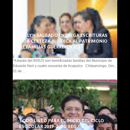
EVELYN SALGADO ENTREGA ESCRITURAS
Y DA CERTEZA JURÍDICA AL PATRIMONIO
DE FAMILIAS GUERRERENSES
*A través del INSUS son beneficiadas familias del Municipio de
Eduardo Neri y cuatro escuelas de Acapulco Chilpancingo, Gro.,
31 de ...
TODO LISTO PARA EL INICIO DEL CICLO
ESOCOLAR 2019-2020: SEG