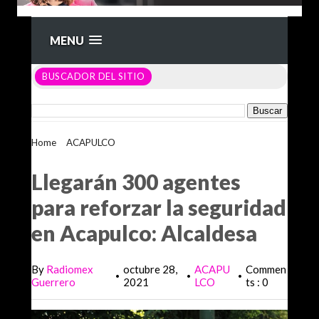
MENU
BUSCADOR DEL SITIO
Home
>
ACAPULCO
>
Llegarán 300 agentes para reforzar la
seguridad en Acapulco: Alcaldesa
Llegarán 300 agentes
para reforzar la seguridad
en Acapulco: Alcaldesa
By
Radiomex
octubre 28,
ACAPU
Commen
•
•
•
Guerrero
2021
LCO
ts : 0