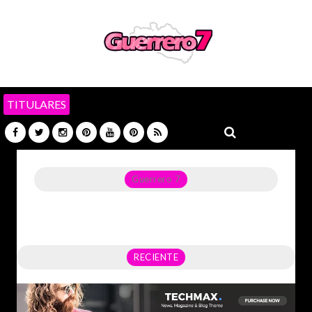
TITULARES
Guerrero 7
Noticias del Estado de Guerrero, Política, Seguridad,
Economía y sobre todo GATOS.
RECIENTE