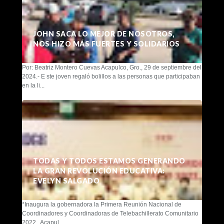
JOHN SACA LO MEJOR DE NOSOTROS,
NOS HIZO MÁS FUERTES Y SOLIDARIOS
Por: Beatriz Montero Cuevas Acapulco, Gro., 29 de septiembre del
2024.- E ste joven regaló bolillos a las personas que participaban
en la li...
TODAS Y TODOS ESTAMOS GENERANDO
LA GRAN REVOLUCIÓN EDUCATIVA:
EVELYN SALGADO
*Inaugura la gobernadora la Primera Reunión Nacional de
Coordinadores y Coordinadoras de Telebachillerato Comunitario
2022 Acapul...