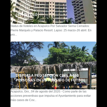
(SIN TÍTULO)
Status de hoteles en Acapulco Por Salvador Serna Cerrados:
Pierre Marqués y Palacio Resort. Lapso: 25 marzo-26 abril. En
pro...
DISPERSA PROTECCIÓN CIVIL A 150
PERSONAS EN UN PARTIDO DE FUTBOL
Acapulco, Gro., 04 de agosto del 2020.- Como parte de las
acciones preventivas que impulsa el Ayuntamiento para evitar
más casos de Cov...