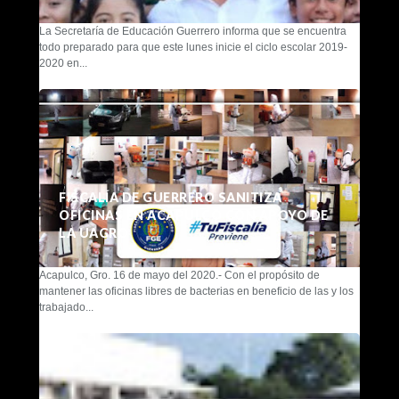
La Secretaría de Educación Guerrero informa que se encuentra
todo preparado para que este lunes inicie el ciclo escolar 2019-
2020 en...
FISCALÍA DE GUERRERO SANITIZA
OFICINAS EN ACAPULCO CON APOYO DE
LA UAGRO
Acapulco, Gro. 16 de mayo del 2020.- Con el propósito de
mantener las oficinas libres de bacterias en beneficio de las y los
trabajado...