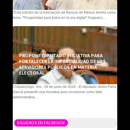
*Esta edición de la Asociación de Bancos de México tendrá como
lema: "Prosperidad para todos en la era digital" Acapulco,...
PROPONE DIPUTADO INICIATIVA PARA
FORTALECER LA IMPARCIALIDAD DE LOS
SERVIDORES PÚBLICOS EN MATERIA
ELECTORAL
Chilpancingo, Gro., 26 de junio de 2026.- El diputado Jesús Parra
García presentó una iniciativa para incorporar como falta
administrativa...
SIGUENOS EN FACEBOOK