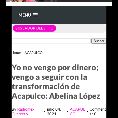
MENU
BUSCADOR DEL SITIO
Home
>
ACAPULCO
>
Yo no vengo por dinero; vengo a seguir
con la transformación de Acapulco: Abelina López
Yo no vengo por dinero;
vengo a seguir con la
transformación de
Acapulco: Abelina López
By
Radiomex
julio 04,
ACAPUL
Comment
•
•
•
Guerrero
2021
CO
s : 0