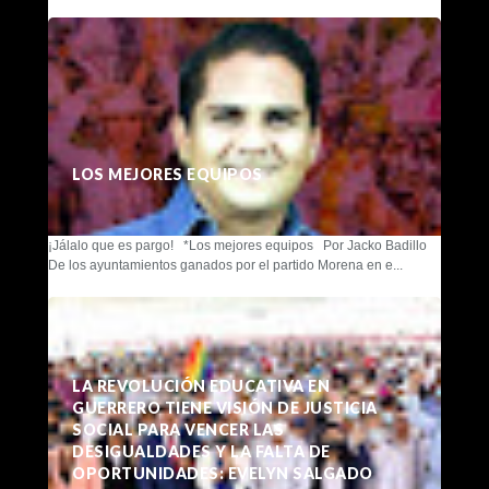
LOS MEJORES EQUIPOS
¡Jálalo que es pargo! *Los mejores equipos Por Jacko Badillo
De los ayuntamientos ganados por el partido Morena en e...
LA REVOLUCIÓN EDUCATIVA EN
GUERRERO TIENE VISIÓN DE JUSTICIA
SOCIAL PARA VENCER LAS
DESIGUALDADES Y LA FALTA DE
OPORTUNIDADES: EVELYN SALGADO