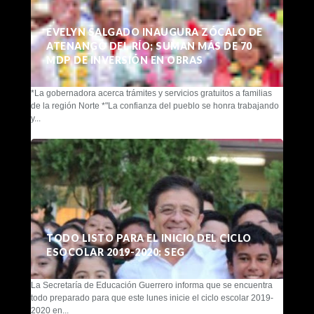
EVELYN SALGADO INAUGURA ZÓCALO DE
ATENANGO DEL RÍO; SUMAN MÁS DE 70
MDP DE INVERSIÓN EN OBRAS
*La gobernadora acerca trámites y servicios gratuitos a familias
de la región Norte *"La confianza del pueblo se honra trabajando
y...
TODO LISTO PARA EL INICIO DEL CICLO
ESOCOLAR 2019-2020: SEG
La Secretaría de Educación Guerrero informa que se encuentra
todo preparado para que este lunes inicie el ciclo escolar 2019-
2020 en...