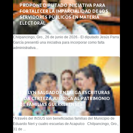
PROPONE DIPUTADO INICIATIVA PARA
FORTALECER LA IMPARCIALIDAD DE LOS
SERVIDORES PÚBLICOS EN MATERIA
ELECTORAL
Chilpancingo, Gro., 26 de junio de 2026.- El diputado Jesús Parra
García presentó una iniciativa para incorporar como falta
administrativa...
EVELYN SALGADO ENTREGA ESCRITURAS
Y DA CERTEZA JURÍDICA AL PATRIMONIO
DE FAMILIAS GUERRERENSES
*A través del INSUS son beneficiadas familias del Municipio de
Eduardo Neri y cuatro escuelas de Acapulco Chilpancingo, Gro.,
31 de ...