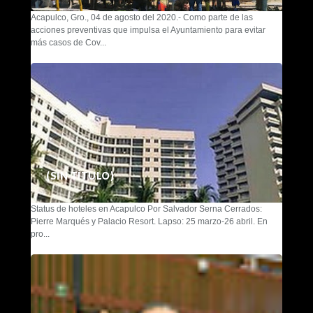
Acapulco, Gro., 04 de agosto del 2020.- Como parte de las
acciones preventivas que impulsa el Ayuntamiento para evitar
más casos de Cov...
(SIN TÍTULO)
Status de hoteles en Acapulco Por Salvador Serna Cerrados:
Pierre Marqués y Palacio Resort. Lapso: 25 marzo-26 abril. En
pro...