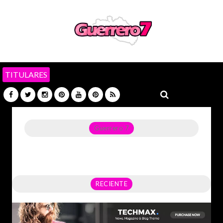
TITULARES
Guerrero 7
Noticias del Estado de Guerrero, Política, Seguridad,
Economía y sobre todo GATOS.
RECIENTE