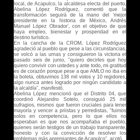
local, de Acapulco, la alcaldesa electa del puerto,
Abelina López Rodríguez, comentó que la
transformación seguirá de la mano del 'mejor
presidente en la historia de México, Andrés
Manuel López Obrador', con el objetivo de que
haya empleo, bienestar y prosperidad en el
destino turístico.
En la cancha de la CROM, López Rodríguez
agradeció al pueblo que pese a las circunstancias,
se volcó a las urnas y consiguieron la victoria el
pasado seis de junio, "quiero decirles que hoy
quiero convivir con ustedes y ante todo, mi gratitud
es de corazón porque pese a que AMLO no iba en
la boleta, obtuvimos 138 mil votos y 10 regidores,
algo nunca antes logrado por ningún candidato a
la alcaldía", manifestó.
Abelina López mencionó que el Distrito 04, que
coordinó Alejandro Sotelo, consiguió 25 mil
sufragios, mismos que fueron cruciales para tener
mayoría y vencer a priistas y perredistas, "fuimos
solos en competencia, pero lo que ellos no
esperaban es que nos acompañaba el pueblo,
quienes serán testigos de un trabajo transparente,
honesto y con la convicción de resolver los
problemas más apremiantes de Acapulco", acotó.