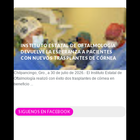
INSTITUTO ESTATAL DE OFTALMOLOGÍA
DEVUELVE LA ESPERANZA A PACIENTES
CON NUEVOS TRASPLANTES DE CÓRNEA
Chilpancingo, Gro., a 30 de julio de 2026.- El Instituto Estatal de
Oftalmología realizó con éxito dos trasplantes de córnea en
beneficio ...
SIGUENOS EN FACEBOOK