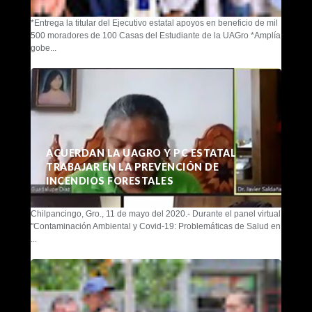
*Entrega la titular del Ejecutivo estatal apoyos en beneficio de mil
500 moradores de 100 Casas del Estudiante de la UAGro *Amplía
gobe...
ACUERDAN LA UAGRO Y PC ESTATAL
TRABAJAR EN LA PREVENCIÓN DE
INCENDIOS FORESTALES
Chilpancingo, Gro., 11 de mayo del 2020.- Durante el panel virtual
"Contaminación Ambiental y Covid-19: Problemáticas de Salud en
...