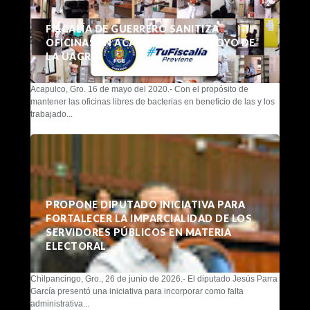
FISCALÍA DE GUERRERO SANITIZA
OFICINAS EN ACAPULCO CON APOYO DE
LA UAGRO
Acapulco, Gro. 16 de mayo del 2020.- Con el propósito de
mantener las oficinas libres de bacterias en beneficio de las y los
trabajado...
PROPONE DIPUTADO INICIATIVA PARA
FORTALECER LA IMPARCIALIDAD DE LOS
SERVIDORES PÚBLICOS EN MATERIA
ELECTORAL
Chilpancingo, Gro., 26 de junio de 2026.- El diputado Jesús Parra
García presentó una iniciativa para incorporar como falta
administrativa...