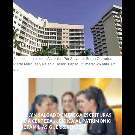
(SIN TÍTULO)
Status de hoteles en Acapulco Por Salvador Serna Cerrados:
Pierre Marqués y Palacio Resort. Lapso: 25 marzo-26 abril. En
pro...
EVELYN SALGADO ENTREGA ESCRITURAS
Y DA CERTEZA JURÍDICA AL PATRIMONIO
DE FAMILIAS GUERRERENSES