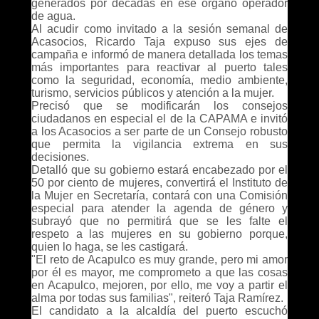
generados por décadas en ese órgano operador
de agua.
Al acudir como invitado a la sesión semanal de
Acasocios, Ricardo Taja expuso sus ejes de
campaña e informó de manera detallada los temas
más importantes para reactivar al puerto tales
como la seguridad, economía, medio ambiente,
turismo, servicios públicos y atención a la mujer.
Precisó que se modificarán los consejos
ciudadanos en especial el de la CAPAMA e invitó
a los Acasocios a ser parte de un Consejo robusto
que permita la vigilancia extrema en sus
decisiones.
Detalló que su gobierno estará encabezado por el
50 por ciento de mujeres, convertirá el Instituto de
la Mujer en Secretaría, contará con una Comisión
especial para atender la agenda de género y
subrayó que no permitirá que se les falte el
respeto a las mujeres en su gobierno porque,
quien lo haga, se les castigará.
"El reto de Acapulco es muy grande, pero mi amor
por él es mayor, me comprometo a que las cosas
en Acapulco, mejoren, por ello, me voy a partir el
alma por todas sus familias", reiteró Taja Ramírez.
El candidato a la alcaldía del puerto escuchó