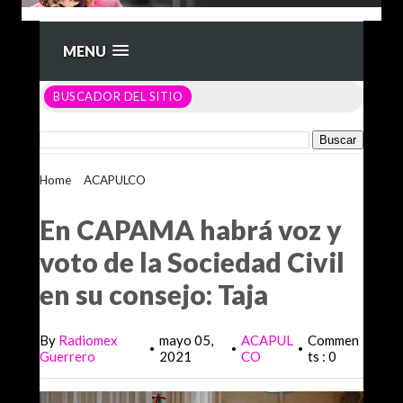
MENU
BUSCADOR DEL SITIO
Home
>
ACAPULCO
>
En CAPAMA habrá voz y voto de la
Sociedad Civil en su consejo: Taja
En CAPAMA habrá voz y
voto de la Sociedad Civil
en su consejo: Taja
By
Radiomex
mayo 05,
ACAPUL
Commen
•
•
•
Guerrero
2021
CO
ts : 0