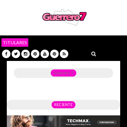
TITULARES
Guerrero 7
Noticias del Estado de Guerrero, Política, Seguridad,
Economía y sobre todo GATOS.
RECIENTE