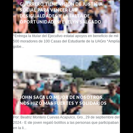
GUERRERO TIENE VISIÓN DE JUSTICIA
SOCIAL PARA VENCER LAS
DESIGUALDADES Y LA FALTA DE
OPORTUNIDADES: EVELYN SALGADO
*Entrega la titular del Ejecutivo estatal apoyos en beneficio de mil
500 moradores de 100 Casas del Estudiante de la UAGro *Amplía
gobe...
JOHN SACA LO MEJOR DE NOSOTROS,
NOS HIZO MÁS FUERTES Y SOLIDARIOS
Por: Beatriz Montero Cuevas Acapulco, Gro., 29 de septiembre del
2024.- E ste joven regaló bolillos a las personas que participaban
en la li...