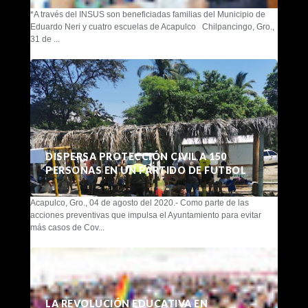
*A través del INSUS son beneficiadas familias del Municipio de
Eduardo Neri y cuatro escuelas de Acapulco Chilpancingo, Gro.,
31 de ...
DISPERSA PROTECCIÓN CIVIL A 150
PERSONAS EN UN PARTIDO DE FUTBOL
Acapulco, Gro., 04 de agosto del 2020.- Como parte de las
acciones preventivas que impulsa el Ayuntamiento para evitar
más casos de Cov...
LA REVOLUCIÓN EDUCATIVA EN