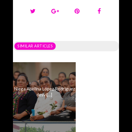
SIMILAR ARTICLES
Niega Abelina López Rodríguez
desví[...]