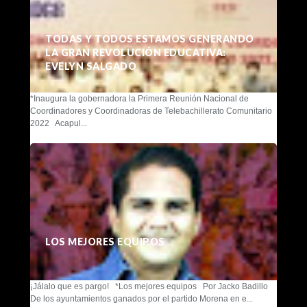
TODAS Y TODOS ESTAMOS GENERANDO
LA GRAN REVOLUCIÓN EDUCATIVA:
EVELYN SALGADO
*Inaugura la gobernadora la Primera Reunión Nacional de
Coordinadores y Coordinadoras de Telebachillerato Comunitario
2022 Acapul...
LOS MEJORES EQUIPOS
¡Jálalo que es pargo! *Los mejores equipos Por Jacko Badillo
De los ayuntamientos ganados por el partido Morena en e...