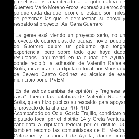
proselitista, el abanderado a la gubernatura de
Guerrero Mario Moreno Arcos, expresó su emoción
porque cada día que recorre el estado son miles
de personas las que le demuestran su apoyo y
respaldo al proyecto "Así Gana Guerrero".
"La gente está viendo un proyecto serio, no un
proyecto de ocurrencias, de locuras, hoy el pueblo
de Guerrero quiere un gobierno que tenga
experiencia, pero sobre todo que haya dado
resultados" argumentó en la ciudad de Ayutla,
donde recibió la adhesión de Valentín Rafaela
Solís, ex aspirante a diputado local por Morena y
de Severo Castro Godínez ex alcalde de ese
municipio por el PVEM.
"Es de sabios cambiar de opinión" y "regresar a
casa", fueron las palabras de Valentín Rafaela
Solís, quien hizo público su respaldo para apoyar
el proyecto de la alianza PRI-PRD.
Acompañado de Ociel García Trujillo, candidato a
diputado local por el distrito 14 y Greta Ventura,
candidata a diputada federal por el distrito 08,
también recorrió las comunidades de El Mesón,
Colotepec y la ciudad de Ayutla, donde firmó