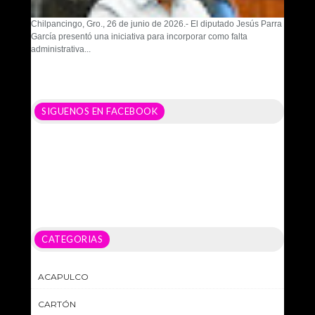
Chilpancingo, Gro., 26 de junio de 2026.- El diputado Jesús Parra
García presentó una iniciativa para incorporar como falta
administrativa...
SIGUENOS EN FACEBOOK
CATEGORIAS
ACAPULCO
CARTÓN