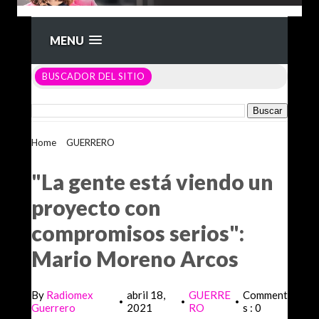
MENU
BUSCADOR DEL SITIO
Home
>
GUERRERO
>
"La gente está viendo un proyecto con
compromisos serios": Mario Moreno Arcos
"La gente está viendo un
proyecto con
compromisos serios":
Mario Moreno Arcos
By
Radiomex
abril 18,
GUERRE
Comment
•
•
•
Guerrero
2021
RO
s : 0