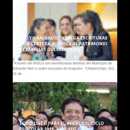
EVELYN SALGADO ENTREGA ESCRITURAS
Y DA CERTEZA JURÍDICA AL PATRIMONIO
DE FAMILIAS GUERRERENSES
*A través del INSUS son beneficiadas familias del Municipio de
Eduardo Neri y cuatro escuelas de Acapulco Chilpancingo, Gro.,
31 de ...
TODO LISTO PARA EL INICIO DEL CICLO
ESOCOLAR 2019-2020: SEG