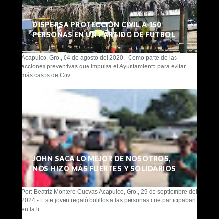
DISPERSA PROTECCIÓN CIVIL A 150
PERSONAS EN UN PARTIDO DE FUTBOL
Acapulco, Gro., 04 de agosto del 2020.- Como parte de las
acciones preventivas que impulsa el Ayuntamiento para evitar
más casos de Cov...
JOHN SACA LO MEJOR DE NOSOTROS,
NOS HIZO MÁS FUERTES Y SOLIDARIOS
Por: Beatriz Montero Cuevas Acapulco, Gro., 29 de septiembre del
2024.- E ste joven regaló bolillos a las personas que participaban
en la li...