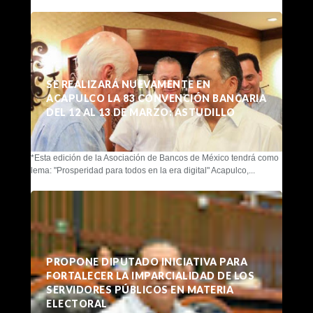
SE REALIZARÁ NUEVAMENTE EN
ACAPULCO LA 83 CONVENCIÓN BANCARIA
DEL 12 AL 13 DE MARZO: ASTUDILLO
*Esta edición de la Asociación de Bancos de México tendrá como
lema: "Prosperidad para todos en la era digital" Acapulco,...
PROPONE DIPUTADO INICIATIVA PARA
FORTALECER LA IMPARCIALIDAD DE LOS
SERVIDORES PÚBLICOS EN MATERIA
ELECTORAL