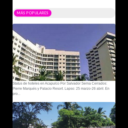
MÁS POPULARES
(SIN TÍTULO)
Status de hoteles en Acapulco Por Salvador Serna Cerrados:
Pierre Marqués y Palacio Resort. Lapso: 25 marzo-26 abril. En
pro...