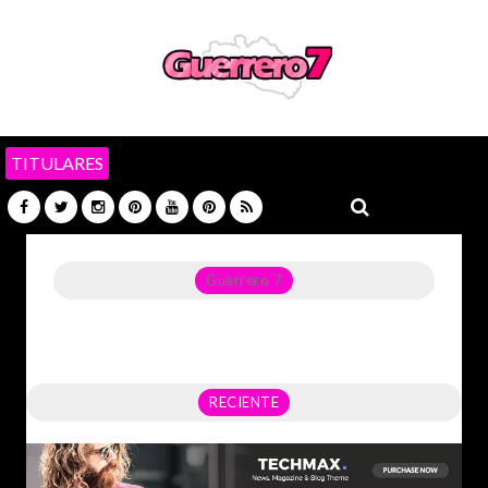
TITULARES
Guerrero 7
Noticias del Estado de Guerrero, Política, Seguridad,
Economía y sobre todo GATOS.
RECIENTE