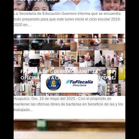
La Secretaría de Educación Guerrero informa que se encuentra
todo preparado para que este lunes inicie el ciclo escolar 2019-
2020 en...
FISCALÍA DE GUERRERO SANITIZA
OFICINAS EN ACAPULCO CON APOYO DE
LA UAGRO
Acapulco, Gro. 16 de mayo del 2020.- Con el propósito de
mantener las oficinas libres de bacterias en beneficio de las y los
trabajado...