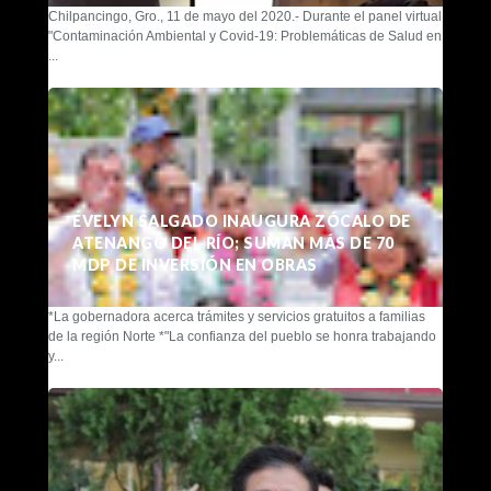
Chilpancingo, Gro., 11 de mayo del 2020.- Durante el panel virtual
"Contaminación Ambiental y Covid-19: Problemáticas de Salud en
...
EVELYN SALGADO INAUGURA ZÓCALO DE
ATENANGO DEL RÍO; SUMAN MÁS DE 70
MDP DE INVERSIÓN EN OBRAS
*La gobernadora acerca trámites y servicios gratuitos a familias
de la región Norte *"La confianza del pueblo se honra trabajando
y...