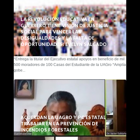
LA REVOLUCIÓN EDUCATIVA EN
GUERRERO TIENE VISIÓN DE JUSTICIA
SOCIAL PARA VENCER LAS
DESIGUALDADES Y LA FALTA DE
OPORTUNIDADES: EVELYN SALGADO
*Entrega la titular del Ejecutivo estatal apoyos en beneficio de mil
500 moradores de 100 Casas del Estudiante de la UAGro *Amplía
gobe...
ACUERDAN LA UAGRO Y PC ESTATAL
TRABAJAR EN LA PREVENCIÓN DE
INCENDIOS FORESTALES