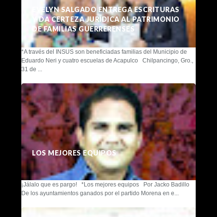
EVELYN SALGADO ENTREGA ESCRITURAS
Y DA CERTEZA JURÍDICA AL PATRIMONIO
DE FAMILIAS GUERRERENSES
*A través del INSUS son beneficiadas familias del Municipio de
Eduardo Neri y cuatro escuelas de Acapulco Chilpancingo, Gro.,
31 de ...
LOS MEJORES EQUIPOS
¡Jálalo que es pargo! *Los mejores equipos Por Jacko Badillo
De los ayuntamientos ganados por el partido Morena en e...