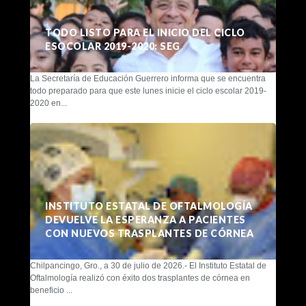
TODO LISTO PARA EL INICIO DEL CICLO
ESOCOLAR 2019-2020: SEG
La Secretaría de Educación Guerrero informa que se encuentra
todo preparado para que este lunes inicie el ciclo escolar 2019-
2020 en...
INSTITUTO ESTATAL DE OFTALMOLOGÍA
DEVUELVE LA ESPERANZA A PACIENTES
CON NUEVOS TRASPLANTES DE CÓRNEA
Chilpancingo, Gro., a 30 de julio de 2026.- El Instituto Estatal de
Oftalmología realizó con éxito dos trasplantes de córnea en
beneficio ...