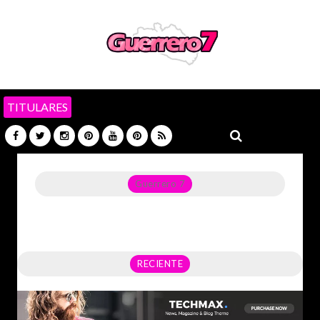
TITULARES
Guerrero 7
Noticias del Estado de Guerrero, Política, Seguridad,
Economía y sobre todo GATOS.
RECIENTE