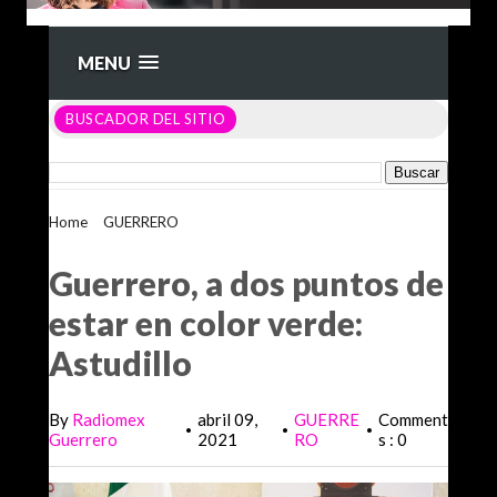
MENU
BUSCADOR DEL SITIO
Home
>
GUERRERO
>
Guerrero, a dos puntos de estar en
color verde: Astudillo
Guerrero, a dos puntos de
estar en color verde:
Astudillo
By
Radiomex
abril 09,
GUERRE
Comment
•
•
•
Guerrero
2021
RO
s : 0