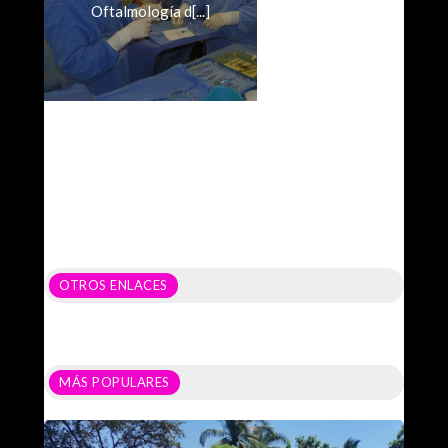
Oftalmología d[...]
OTROS ENLACES
MÁS POPULARES