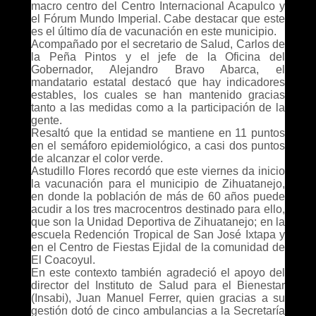
macro centro del Centro Internacional Acapulco y
el Fórum Mundo Imperial. Cabe destacar que este
es el último día de vacunación en este municipio.
Acompañado por el secretario de Salud, Carlos de
la Peña Pintos y el jefe de la Oficina del
Gobernador, Alejandro Bravo Abarca, el
mandatario estatal destacó que hay indicadores
estables, los cuales se han mantenido gracias
tanto a las medidas como a la participación de la
gente.
Resaltó que la entidad se mantiene en 11 puntos
en el semáforo epidemiológico, a casi dos puntos
de alcanzar el color verde.
Astudillo Flores recordó que este viernes da inicio
la vacunación para el municipio de Zihuatanejo,
en donde la población de más de 60 años puede
acudir a los tres macrocentros destinado para ello,
que son la Unidad Deportiva de Zihuatanejo; en la
escuela Redención Tropical de San José Ixtapa y
en el Centro de Fiestas Ejidal de la comunidad de
El Coacoyul.
En este contexto también agradeció el apoyo del
director del Instituto de Salud para el Bienestar
(Insabi), Juan Manuel Ferrer, quien gracias a su
gestión dotó de cinco ambulancias a la Secretaría