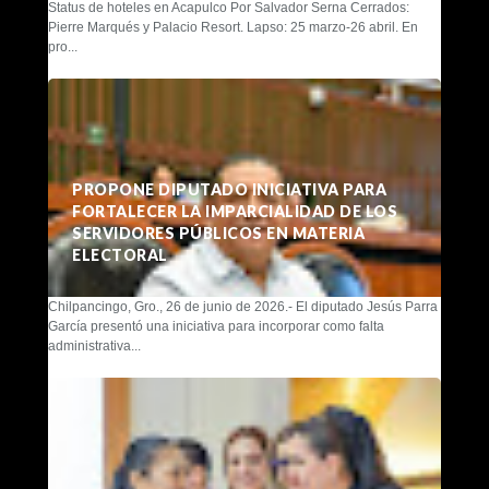
Status de hoteles en Acapulco Por Salvador Serna Cerrados:
Pierre Marqués y Palacio Resort. Lapso: 25 marzo-26 abril. En
pro...
PROPONE DIPUTADO INICIATIVA PARA
FORTALECER LA IMPARCIALIDAD DE LOS
SERVIDORES PÚBLICOS EN MATERIA
ELECTORAL
Chilpancingo, Gro., 26 de junio de 2026.- El diputado Jesús Parra
García presentó una iniciativa para incorporar como falta
administrativa...