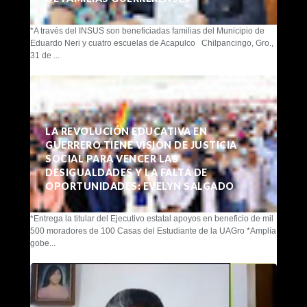
*A través del INSUS son beneficiadas familias del Municipio de
Eduardo Neri y cuatro escuelas de Acapulco Chilpancingo, Gro.,
31 de ...
LA REVOLUCIÓN EDUCATIVA EN
GUERRERO TIENE VISIÓN DE JUSTICIA
SOCIAL PARA VENCER LAS
DESIGUALDADES Y LA FALTA DE
OPORTUNIDADES: EVELYN SALGADO
*Entrega la titular del Ejecutivo estatal apoyos en beneficio de mil
500 moradores de 100 Casas del Estudiante de la UAGro *Amplía
gobe...