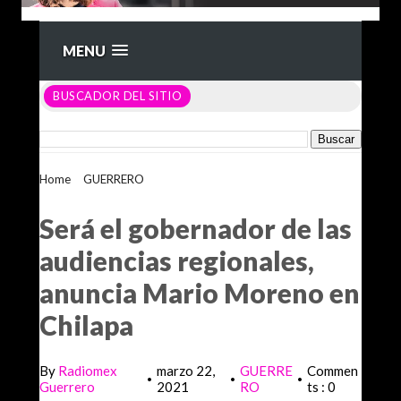
MENU
BUSCADOR DEL SITIO
Home
>
GUERRERO
>
Será el gobernador de las audiencias
regionales, anuncia Mario Moreno en Chilapa
Será el gobernador de las
audiencias regionales,
anuncia Mario Moreno en
Chilapa
By
Radiomex
marzo 22,
GUERRE
Commen
•
•
•
Guerrero
2021
RO
ts : 0