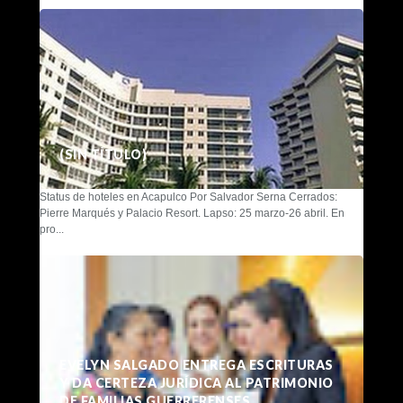
(SIN TÍTULO)
Status de hoteles en Acapulco Por Salvador Serna Cerrados:
Pierre Marqués y Palacio Resort. Lapso: 25 marzo-26 abril. En
pro...
EVELYN SALGADO ENTREGA ESCRITURAS
Y DA CERTEZA JURÍDICA AL PATRIMONIO
DE FAMILIAS GUERRERENSES