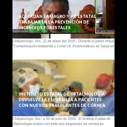
ACUERDAN LA UAGRO Y PC ESTATAL
TRABAJAR EN LA PREVENCIÓN DE
INCENDIOS FORESTALES
Chilpancingo, Gro., 11 de mayo del 2020.- Durante el panel virtual
"Contaminación Ambiental y Covid-19: Problemáticas de Salud en
...
INSTITUTO ESTATAL DE OFTALMOLOGÍA
DEVUELVE LA ESPERANZA A PACIENTES
CON NUEVOS TRASPLANTES DE CÓRNEA
Chilpancingo, Gro., a 30 de julio de 2026.- El Instituto Estatal de
Oftalmología realizó con éxito dos trasplantes de córnea en