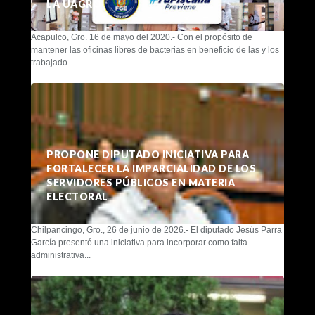
LA UAGRO
Acapulco, Gro. 16 de mayo del 2020.- Con el propósito de
mantener las oficinas libres de bacterias en beneficio de las y los
trabajado...
PROPONE DIPUTADO INICIATIVA PARA
FORTALECER LA IMPARCIALIDAD DE LOS
SERVIDORES PÚBLICOS EN MATERIA
ELECTORAL
Chilpancingo, Gro., 26 de junio de 2026.- El diputado Jesús Parra
García presentó una iniciativa para incorporar como falta
administrativa...