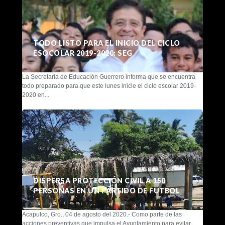
TODO LISTO PARA EL INICIO DEL CICLO
ESOCOLAR 2019-2020: SEG
La Secretaría de Educación Guerrero informa que se encuentra
todo preparado para que este lunes inicie el ciclo escolar 2019-
2020 en...
DISPERSA PROTECCIÓN CIVIL A 150
PERSONAS EN UN PARTIDO DE FUTBOL
Acapulco, Gro., 04 de agosto del 2020.- Como parte de las
acciones preventivas que impulsa el Ayuntamiento para evitar