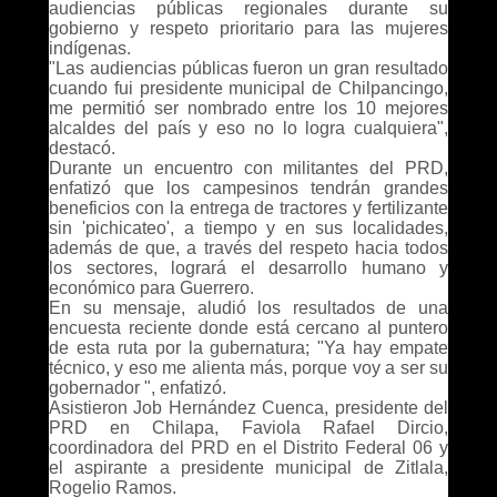
audiencias públicas regionales durante su
gobierno y respeto prioritario para las mujeres
indígenas.
"Las audiencias públicas fueron un gran resultado
cuando fui presidente municipal de Chilpancingo,
me permitió ser nombrado entre los 10 mejores
alcaldes del país y eso no lo logra cualquiera",
destacó.
Durante un encuentro con militantes del PRD,
enfatizó que los campesinos tendrán grandes
beneficios con la entrega de tractores y fertilizante
sin 'pichicateo', a tiempo y en sus localidades,
además de que, a través del respeto hacia todos
los sectores, logrará el desarrollo humano y
económico para Guerrero.
En su mensaje, aludió los resultados de una
encuesta reciente donde está cercano al puntero
de esta ruta por la gubernatura; "Ya hay empate
técnico, y eso me alienta más, porque voy a ser su
gobernador ", enfatizó.
Asistieron Job Hernández Cuenca, presidente del
PRD en Chilapa, Faviola Rafael Dircio,
coordinadora del PRD en el Distrito Federal 06 y
el aspirante a presidente municipal de Zitlala,
Rogelio Ramos.