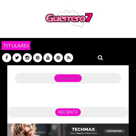
TITULARES
Guerrero 7
Noticias del Estado de Guerrero, Política, Seguridad,
Economía y sobre todo GATOS.
RECIENTE