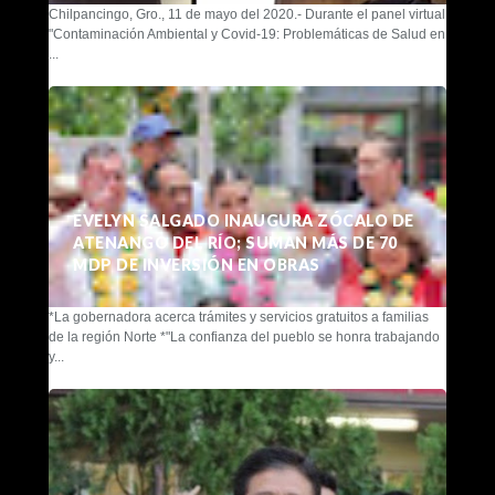
Chilpancingo, Gro., 11 de mayo del 2020.- Durante el panel virtual
"Contaminación Ambiental y Covid-19: Problemáticas de Salud en
...
EVELYN SALGADO INAUGURA ZÓCALO DE
ATENANGO DEL RÍO; SUMAN MÁS DE 70
MDP DE INVERSIÓN EN OBRAS
*La gobernadora acerca trámites y servicios gratuitos a familias
de la región Norte *"La confianza del pueblo se honra trabajando
y...