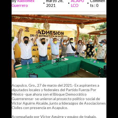
By
Radiomex
marzo 28,
ACAPU
Commen
•
•
•
Guerrero
2021
LCO
ts : 0
Acapulco, Gro., 27 de marzo del 2021.- Ex aspirantes a
diputados locales y federales del Partido Fuerza Por
México -que ahora son el Bloque Democrático
Guerrerense- se unieron al proyecto político-social de
Víctor Aguirre Alcaide, junto a liderazgos de Asociaciones
Civiles con presencia en Acapulco.
Acompañado por Víctor Aguirre y equipo de trabajo,