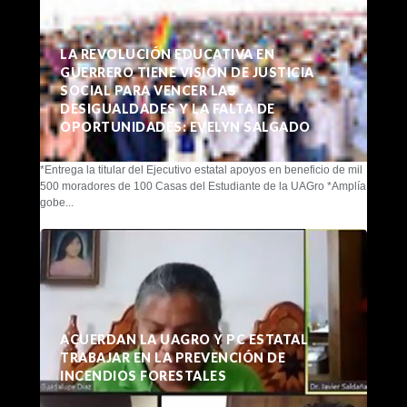
LA REVOLUCIÓN EDUCATIVA EN
GUERRERO TIENE VISIÓN DE JUSTICIA
SOCIAL PARA VENCER LAS
DESIGUALDADES Y LA FALTA DE
OPORTUNIDADES: EVELYN SALGADO
*Entrega la titular del Ejecutivo estatal apoyos en beneficio de mil
500 moradores de 100 Casas del Estudiante de la UAGro *Amplía
gobe...
ACUERDAN LA UAGRO Y PC ESTATAL
TRABAJAR EN LA PREVENCIÓN DE
INCENDIOS FORESTALES