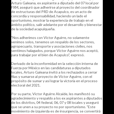
Arturo Galeana, ex aspirante a diputado del 07 local por
FXM, aseguró que adherirse al proyecto del coordinador
de estructuras del PRD de Acapulco, es un acto de
concordia y responsabilidad, haciendo un lado el
oportunismo, mostrar la experiencia de trabajo en el
ámbito político, salir adelante por el desarrollo y bienestar
de la sociedad acapulqueña.
"Nos adherimos con Víctor Aguirre, no solamente
venimos solos, tenemos un respaldo de los sectores,
agropecuario, transporte y asociaciones civiles, nos
sentimos halagados, porque Víctor Aguirre nos aceptó,
para trabajar por el bien de Acapulco", expresó.
Derivado de la inconformidad en la selección interna de
Fuerza por México en las candidaturas a diputados
locales, Arturo Galeana invitó a los rechazados a cerrar
filas y sumarse al proyecto de Víctor Aguirre, con el
propósito de sumar y así lograr la victoria en el proceso
electoral del 2021.
Por su parte, Víctor Aguirre Alcaide, les manifestó su
agradecimiento y respaldo a los ex aspirantes a diputados
de los distritos, 04 federal, 06, 07 y 08 locales y aseguró
que se unen a su proyecto no por oportunismo. "Este
movimiento de izquierda es de insurgencia, se convertirá