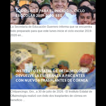
TODO LISTO PARA EL INICIO DEL CICLO
ESOCOLAR 2019-2020: SEG
La Secretaría de Educación Guerrero informa que se encuentra
todo preparado para que este lunes inicie el ciclo escolar 2019-
2020 en...
INSTITUTO ESTATAL DE OFTALMOLOGÍA
DEVUELVE LA ESPERANZA A PACIENTES
CON NUEVOS TRASPLANTES DE CÓRNEA
Chilpancingo, Gro., a 30 de julio de 2026.- El Instituto Estatal de
Oftalmología realizó con éxito dos trasplantes de córnea en
beneficio ...