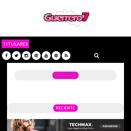
TITULARES
Guerrero 7
Noticias del Estado de Guerrero, Política, Seguridad,
Economía y sobre todo GATOS.
RECIENTE