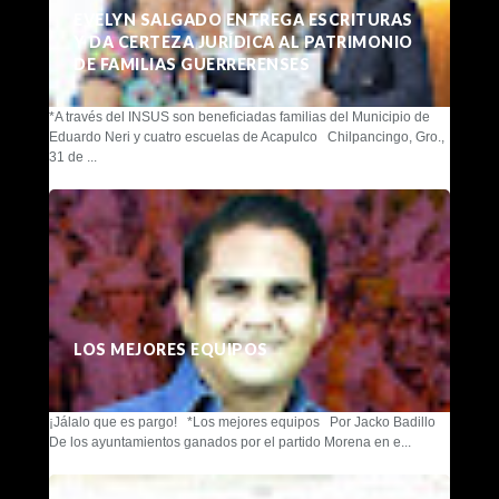
EVELYN SALGADO ENTREGA ESCRITURAS
Y DA CERTEZA JURÍDICA AL PATRIMONIO
DE FAMILIAS GUERRERENSES
*A través del INSUS son beneficiadas familias del Municipio de
Eduardo Neri y cuatro escuelas de Acapulco Chilpancingo, Gro.,
31 de ...
LOS MEJORES EQUIPOS
¡Jálalo que es pargo! *Los mejores equipos Por Jacko Badillo
De los ayuntamientos ganados por el partido Morena en e...