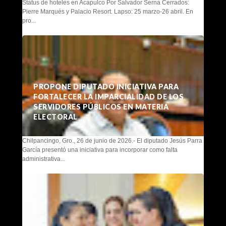
Status de hoteles en Acapulco Por Salvador Serna Cerrados:
Pierre Marqués y Palacio Resort. Lapso: 25 marzo-26 abril. En
pro...
PROPONE DIPUTADO INICIATIVA PARA
FORTALECER LA IMPARCIALIDAD DE LOS
SERVIDORES PÚBLICOS EN MATERIA
ELECTORAL
Chilpancingo, Gro., 26 de junio de 2026.- El diputado Jesús Parra
García presentó una iniciativa para incorporar como falta
administrativa...