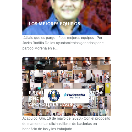
LOS MEJORES EQUIPOS
¡Jálalo que es pargo! *Los mejores equipos Por
Jacko Badillo De los ayuntamientos ganados por el
partido Morena en e...
FISCALÍA DE GUERRERO SANITIZA
OFICINAS EN ACAPULCO CON
APOYO DE LA UAGRO
Acapulco, Gro. 16 de mayo del 2020.- Con el propósito
de mantener las oficinas libres de bacterias en
beneficio de las y los trabajado...