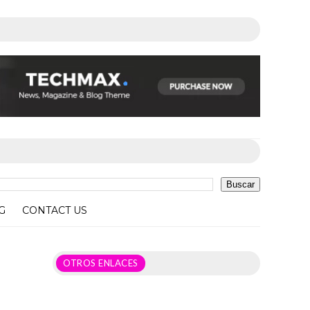
G
CONTACT US
OTROS ENLACES