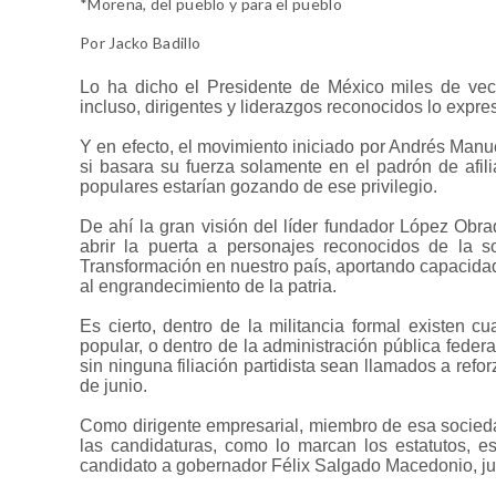
*Morena, del pueblo y para el pueblo
Por Jacko Badillo
Lo ha dicho el Presidente de México miles de vece
incluso, dirigentes y liderazgos reconocidos lo expr
Y en efecto, el movimiento iniciado por Andrés Manu
si basara su fuerza solamente en el padrón de afil
populares estarían gozando de ese privilegio.
De ahí la gran visión del líder fundador López Obrad
abrir la puerta a personajes reconocidos de la so
Transformación en nuestro país, aportando capacidad
al engrandecimiento de la patria.
Es cierto, dentro de la militancia formal existen
popular, o dentro de la administración pública feder
sin ninguna filiación partidista sean llamados a refo
de junio.
Como dirigente empresarial, miembro de esa sociedad 
las candidaturas, como lo marcan los estatutos, 
candidato a gobernador Félix Salgado Macedonio, jun