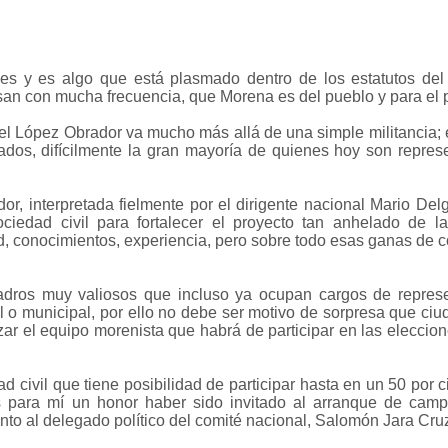
s y es algo que está plasmado dentro de los estatutos del 
esan con mucha frecuencia, que Morena es del pueblo y para el 
el López Obrador va mucho más allá de una simple militancia; e
iados, difícilmente la gran mayoría de quienes hoy son repres
or, interpretada fielmente por el dirigente nacional Mario Del
ciedad civil para fortalecer el proyecto tan anhelado de l
, conocimientos, experiencia, pero sobre todo esas ganas de co
 cuadros muy valiosos que incluso ya ocupan cargos de repres
al o municipal, por ello no debe ser motivo de sorpresa que ci
rzar el equipo morenista que habrá de participar en las eleccion
civil que tiene posibilidad de participar hasta en un 50 por c
es para mí un honor haber sido invitado al arranque de cam
to al delegado político del comité nacional, Salomón Jara Cru