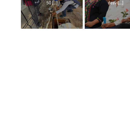
50 [...]
desví[...]