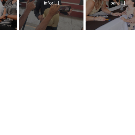
infor[...]
para[...]