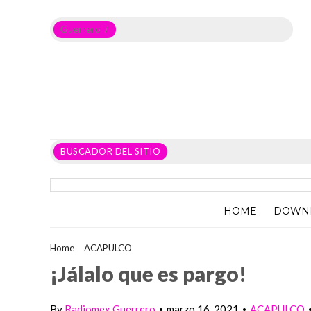
Guerrero 7
Noticias del Estado de Guerrero, Política, Seguridad,
Economía y sobre todo GATOS.
BUSCADOR DEL SITIO
HOME
DOWN
Home
>
ACAPULCO
>
¡Jálalo que es pargo!
¡Jálalo que es pargo!
By
Radiomex Guerrero
marzo 16, 2021
ACAPULCO
•
•