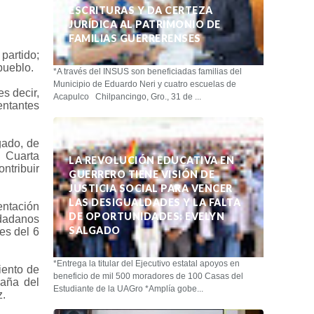
ESCRITURAS Y DA CERTEZA
JURÍDICA AL PATRIMONIO DE
FAMILIAS GUERRERENSES
partido;
pueblo.
*A través del INSUS son beneficiadas familias del
Municipio de Eduardo Neri y cuatro escuelas de
s decir,
Acapulco Chilpancingo, Gro., 31 de ...
entantes
gado, de
a Cuarta
LA REVOLUCIÓN EDUCATIVA EN
ntribuir
GUERRERO TIENE VISIÓN DE
JUSTICIA SOCIAL PARA VENCER
LAS DESIGUALDADES Y LA FALTA
entación
DE OPORTUNIDADES: EVELYN
udadanos
SALGADO
es del 6
*Entrega la titular del Ejecutivo estatal apoyos en
iento de
beneficio de mil 500 moradores de 100 Casas del
paña del
Estudiante de la UAGro *Amplía gobe...
z.