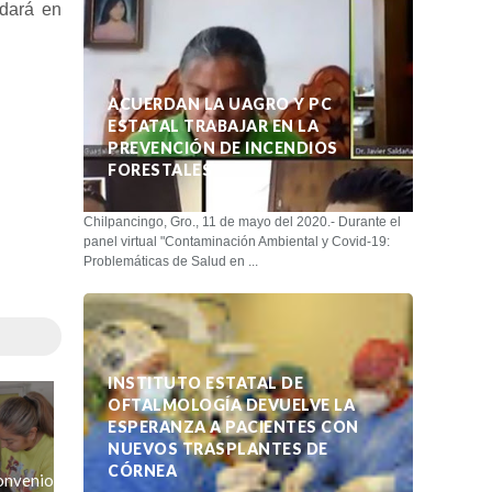
dará en
ACUERDAN LA UAGRO Y PC
ESTATAL TRABAJAR EN LA
PREVENCIÓN DE INCENDIOS
FORESTALES
Chilpancingo, Gro., 11 de mayo del 2020.- Durante el
panel virtual "Contaminación Ambiental y Covid-19:
Problemáticas de Salud en ...
INSTITUTO ESTATAL DE
OFTALMOLOGÍA DEVUELVE LA
ESPERANZA A PACIENTES CON
NUEVOS TRASPLANTES DE
CÓRNEA
onvenio