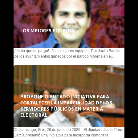
LOS MEJORES EQUIPOS
¡Jálalo que es pargo! *Los mejores equipos Por Jacko Badillo
De los ayuntamientos ganados por el partido Morena en e...
PROPONE DIPUTADO INICIATIVA PARA
FORTALECER LA IMPARCIALIDAD DE LOS
SERVIDORES PÚBLICOS EN MATERIA
ELECTORAL
Chilpancingo, Gro., 26 de junio de 2026.- El diputado Jesús Parra
García presentó una iniciativa para incorporar como falta