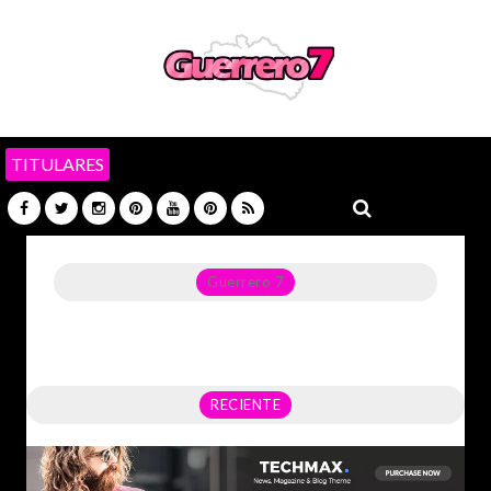
TITULARES
Guerrero 7
Noticias del Estado de Guerrero, Política, Seguridad,
Economía y sobre todo GATOS.
RECIENTE