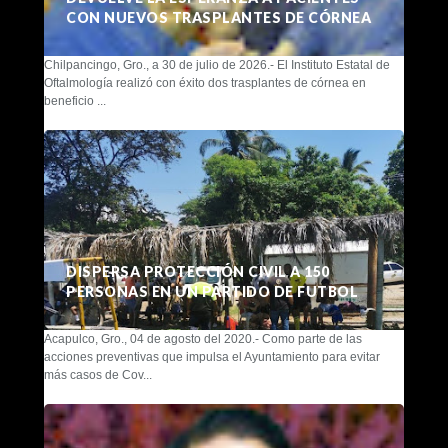
CON NUEVOS TRASPLANTES DE CÓRNEA
Chilpancingo, Gro., a 30 de julio de 2026.- El Instituto Estatal de
Oftalmología realizó con éxito dos trasplantes de córnea en
beneficio ...
DISPERSA PROTECCIÓN CIVIL A 150
PERSONAS EN UN PARTIDO DE FUTBOL
Acapulco, Gro., 04 de agosto del 2020.- Como parte de las
acciones preventivas que impulsa el Ayuntamiento para evitar
más casos de Cov...