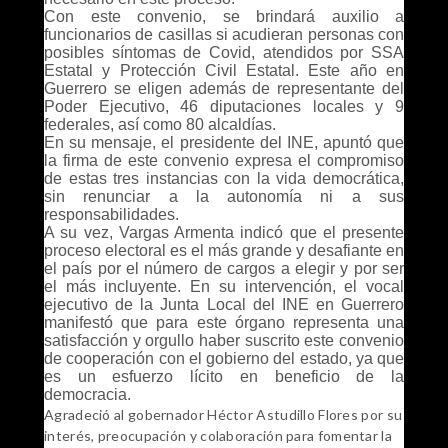
Con este convenio, se brindará auxilio a
funcionarios de casillas si acudieran personas con
posibles síntomas de Covid, atendidos por SSA
Estatal y Protección Civil Estatal. Este año en
Guerrero se eligen además de representante del
Poder Ejecutivo, 46 diputaciones locales y 9
federales, así como 80 alcaldías.
En su mensaje, el presidente del INE, apuntó que
la firma de este convenio expresa el compromiso
de estas tres instancias con la vida democrática,
sin renunciar a la autonomía ni a sus
responsabilidades.
A su vez, Vargas Armenta indicó que el presente
proceso electoral es el más grande y desafiante en
el país por el número de cargos a elegir y por ser
el más incluyente. En su intervención, el vocal
ejecutivo de la Junta Local del INE en Guerrero
manifestó que para este órgano representa una
satisfacción y orgullo haber suscrito este convenio
de cooperación con el gobierno del estado, ya que
es un esfuerzo lícito en beneficio de la
democracia.
Agradeció al gobernador Héctor Astudillo Flores por su
interés, preocupación y colaboración para fomentar la