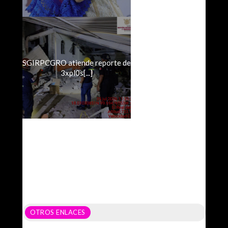
SGIRPCGRO atiende reporte de
3xpl0s[...]
OTROS ENLACES