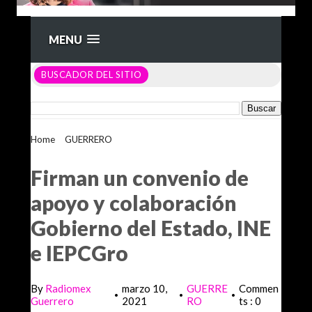
MENU
BUSCADOR DEL SITIO
Home
>
GUERRERO
>
Firman un convenio de apoyo y
colaboración Gobierno del Estado, INE e IEPCGro
Firman un convenio de
apoyo y colaboración
Gobierno del Estado, INE
e IEPCGro
By
Radiomex
marzo 10,
GUERRE
Commen
•
•
•
Guerrero
2021
RO
ts : 0