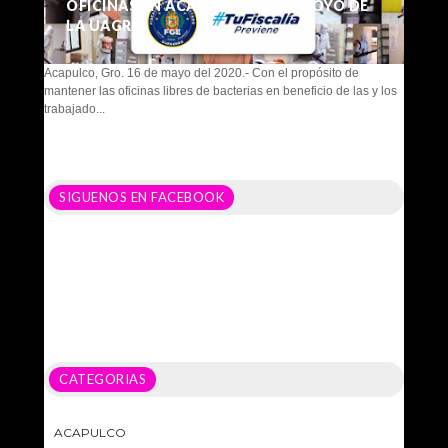
OFICINAS EN ACAPULCO CON APOYO DE
LA UAGRO
Acapulco, Gro. 16 de mayo del 2020.- Con el propósito de
mantener las oficinas libres de bacterias en beneficio de las y los
trabajado...
SIGUENOS EN FACEBOOK
CATEGORIAS
ACAPULCO