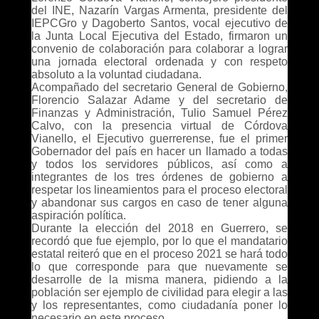
del INE, Nazarín Vargas Armenta, presidente del
IEPCGro y Dagoberto Santos, vocal ejecutivo de
la Junta Local Ejecutiva del Estado, firmaron un
convenio de colaboración para colaborar a lograr
una jornada electoral ordenada y con respeto
absoluto a la voluntad ciudadana.
Acompañado del secretario General de Gobierno,
Florencio Salazar Adame y del secretario de
Finanzas y Administración, Tulio Samuel Pérez
Calvo, con la presencia virtual de Córdova
Vianello, el Ejecutivo guerrerense, fue el primer
Gobernador del país en hacer un llamado a todas
y todos los servidores públicos, así como a
integrantes de los tres órdenes de gobierno a
respetar los lineamientos para el proceso electoral
y abandonar sus cargos en caso de tener alguna
aspiración política.
Durante la elección del 2018 en Guerrero, se
recordó que fue ejemplo, por lo que el mandatario
estatal reiteró que en el proceso 2021 se hará todo
lo que corresponde para que nuevamente se
desarrolle de la misma manera, pidiendo a la
población ser ejemplo de civilidad para elegir a las
y los representantes, como ciudadanía poner lo
necesario en este proceso.