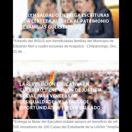
EVELYN SALGADO ENTREGA ESCRITURAS
Y DA CERTEZA JURÍDICA AL PATRIMONIO
DE FAMILIAS GUERRERENSES
*A través del INSUS son beneficiadas familias del Municipio de
Eduardo Neri y cuatro escuelas de Acapulco Chilpancingo, Gro.,
31 de ...
LA REVOLUCIÓN EDUCATIVA EN
GUERRERO TIENE VISIÓN DE JUSTICIA
SOCIAL PARA VENCER LAS
DESIGUALDADES Y LA FALTA DE
OPORTUNIDADES: EVELYN SALGADO
*Entrega la titular del Ejecutivo estatal apoyos en beneficio de mil
500 moradores de 100 Casas del Estudiante de la UAGro *Amplía