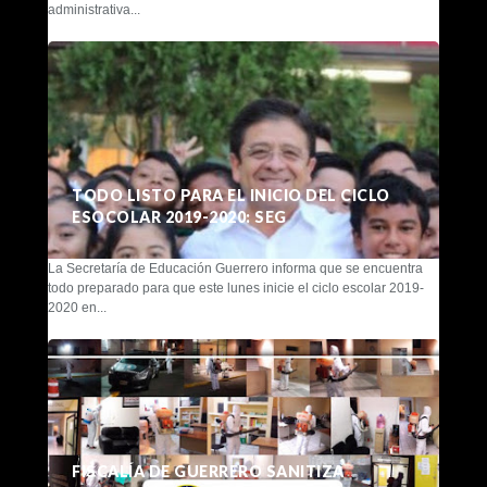
administrativa...
TODO LISTO PARA EL INICIO DEL CICLO
ESOCOLAR 2019-2020: SEG
La Secretaría de Educación Guerrero informa que se encuentra
todo preparado para que este lunes inicie el ciclo escolar 2019-
2020 en...
FISCALÍA DE GUERRERO SANITIZA