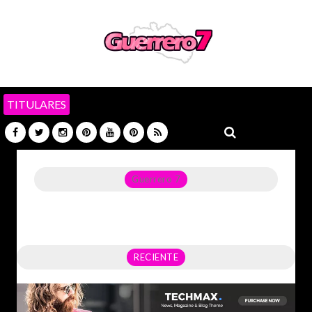
TITULARES
Guerrero 7
Noticias del Estado de Guerrero, Política, Seguridad,
Economía y sobre todo GATOS.
RECIENTE