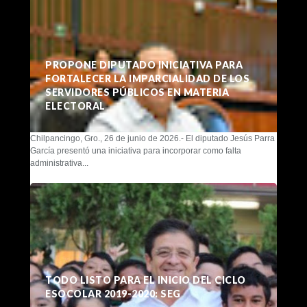
PROPONE DIPUTADO INICIATIVA PARA
FORTALECER LA IMPARCIALIDAD DE LOS
SERVIDORES PÚBLICOS EN MATERIA
ELECTORAL
Chilpancingo, Gro., 26 de junio de 2026.- El diputado Jesús Parra
García presentó una iniciativa para incorporar como falta
administrativa...
TODO LISTO PARA EL INICIO DEL CICLO
ESOCOLAR 2019-2020: SEG