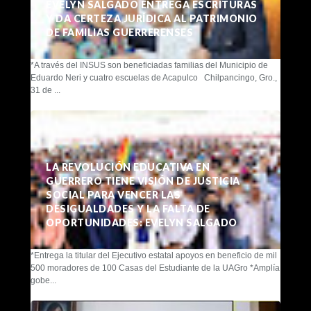
EVELYN SALGADO ENTREGA ESCRITURAS
Y DA CERTEZA JURÍDICA AL PATRIMONIO
DE FAMILIAS GUERRERENSES
*A través del INSUS son beneficiadas familias del Municipio de
Eduardo Neri y cuatro escuelas de Acapulco Chilpancingo, Gro.,
31 de ...
LA REVOLUCIÓN EDUCATIVA EN
GUERRERO TIENE VISIÓN DE JUSTICIA
SOCIAL PARA VENCER LAS
DESIGUALDADES Y LA FALTA DE
OPORTUNIDADES: EVELYN SALGADO
*Entrega la titular del Ejecutivo estatal apoyos en beneficio de mil
500 moradores de 100 Casas del Estudiante de la UAGro *Amplía
gobe...