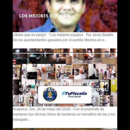
LOS MEJORES EQUIPOS
¡Jálalo que es pargo! *Los mejores equipos Por Jacko Badillo
De los ayuntamientos ganados por el partido Morena en e...
FISCALÍA DE GUERRERO SANITIZA
OFICINAS EN ACAPULCO CON APOYO DE
LA UAGRO
Acapulco, Gro. 16 de mayo del 2020.- Con el propósito de
mantener las oficinas libres de bacterias en beneficio de las y los
trabajado...