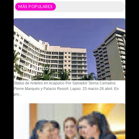
MÁS POPULARES
(SIN TÍTULO)
Status de hoteles en Acapulco Por Salvador Serna Cerrados:
Pierre Marqués y Palacio Resort. Lapso: 25 marzo-26 abril. En
pro...