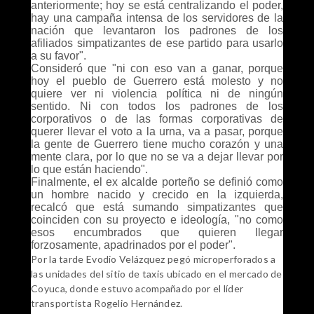
anteriormente; hoy se está centralizando el poder,
hay una campaña intensa de los servidores de la
nación que levantaron los padrones de los
afiliados simpatizantes de ese partido para usarlo
a su favor".
Consideró que "ni con eso van a ganar, porque
hoy el pueblo de Guerrero está molesto y no
quiere ver ni violencia política ni de ningún
sentido. Ni con todos los padrones de los
corporativos o de las formas corporativas de
querer llevar el voto a la urna, va a pasar, porque
la gente de Guerrero tiene mucho corazón y una
mente clara, por lo que no se va a dejar llevar por
lo que están haciendo".
Finalmente, el ex alcalde porteño se definió como
un hombre nacido y crecido en la izquierda,
recalcó que está sumando simpatizantes que
coinciden con su proyecto e ideología, "no como
esos encumbrados que quieren llegar
forzosamente, apadrinados por el poder".
Por la tarde Evodio Velázquez pegó microperforados a
las unidades del sitio de taxis ubicado en el mercado de
Coyuca, donde estuvo acompañado por el líder
transportista Rogelio Hernández.