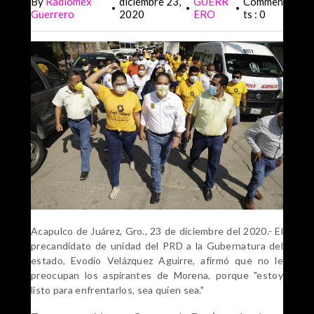
By
Radiomex
diciembre 23,
GUERR
Commen
•
•
•
Guerrero
2020
ERO
ts : 0
Acapulco de Juárez, Gro., 23 de diciembre del 2020.- El
precandidato de unidad del PRD a la Gubernatura del
estado, Evodio Velázquez Aguirre, afirmó que no le
preocupan los aspirantes de Morena, porque "estoy
listo para enfrentarlos, sea quien sea."