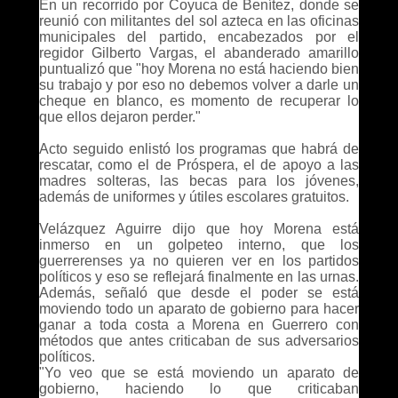
En un recorrido por Coyuca de Benítez, donde se
reunió con militantes del sol azteca en las oficinas
municipales del partido, encabezados por el
regidor Gilberto Vargas, el abanderado amarillo
puntualizó que "hoy Morena no está haciendo bien
su trabajo y por eso no debemos volver a darle un
cheque en blanco, es momento de recuperar lo
que ellos dejaron perder."
Acto seguido enlistó los programas que habrá de
rescatar, como el de Próspera, el de apoyo a las
madres solteras, las becas para los jóvenes,
además de uniformes y útiles escolares gratuitos.
Velázquez Aguirre dijo que hoy Morena está
inmerso en un golpeteo interno, que los
guerrerenses ya no quieren ver en los partidos
políticos y eso se reflejará finalmente en las urnas.
Además, señaló que desde el poder se está
moviendo todo un aparato de gobierno para hacer
ganar a toda costa a Morena en Guerrero con
métodos que antes criticaban de sus adversarios
políticos.
"Yo veo que se está moviendo un aparato de
gobierno, haciendo lo que criticaban