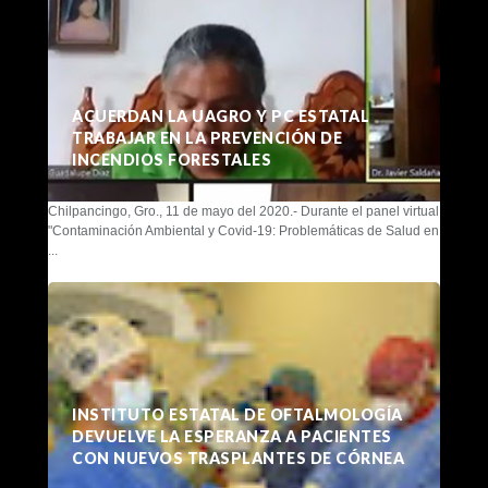
ACUERDAN LA UAGRO Y PC ESTATAL
TRABAJAR EN LA PREVENCIÓN DE
INCENDIOS FORESTALES
Chilpancingo, Gro., 11 de mayo del 2020.- Durante el panel virtual
"Contaminación Ambiental y Covid-19: Problemáticas de Salud en
...
INSTITUTO ESTATAL DE OFTALMOLOGÍA
DEVUELVE LA ESPERANZA A PACIENTES
CON NUEVOS TRASPLANTES DE CÓRNEA