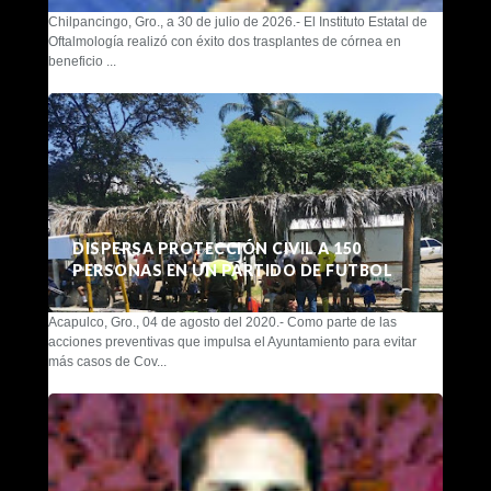
Chilpancingo, Gro., a 30 de julio de 2026.- El Instituto Estatal de
Oftalmología realizó con éxito dos trasplantes de córnea en
beneficio ...
DISPERSA PROTECCIÓN CIVIL A 150
PERSONAS EN UN PARTIDO DE FUTBOL
Acapulco, Gro., 04 de agosto del 2020.- Como parte de las
acciones preventivas que impulsa el Ayuntamiento para evitar
más casos de Cov...