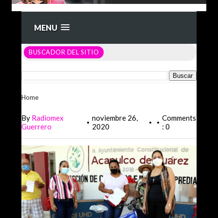
MENU
BUSCADOR DEL SITIO
Home
>Unlabelled >
By
Radiomex
noviembre 26,
Comments
•
•
•
Guerrero
2020
: 0