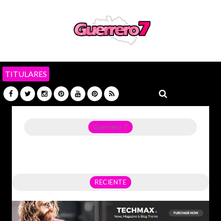
TITULARES
Guerrero 7
Noticias del Estado de Guerrero, Política, Seguridad,
Economía y sobre todo GATOS.
RECIENTE