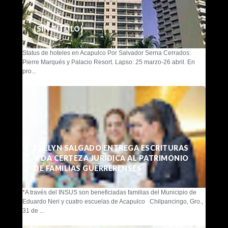
(SIN TÍTULO)
Status de hoteles en Acapulco Por Salvador Serna Cerrados:
Pierre Marqués y Palacio Resort. Lapso: 25 marzo-26 abril. En
pro...
EVELYN SALGADO ENTREGA ESCRITURAS
Y DA CERTEZA JURÍDICA AL PATRIMONIO
DE FAMILIAS GUERRERENSES
*A través del INSUS son beneficiadas familias del Municipio de
Eduardo Neri y cuatro escuelas de Acapulco Chilpancingo, Gro.,
31 de ...