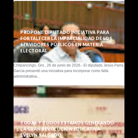
PROPONE DIPUTADO INICIATIVA PARA
FORTALECER LA IMPARCIALIDAD DE LOS
SERVIDORES PÚBLICOS EN MATERIA
ELECTORAL
Chilpancingo, Gro., 26 de junio de 2026.- El diputado Jesús Parra
García presentó una iniciativa para incorporar como falta
administrativa...
TODAS Y TODOS ESTAMOS GENERANDO
LA GRAN REVOLUCIÓN EDUCATIVA:
EVELYN SALGADO