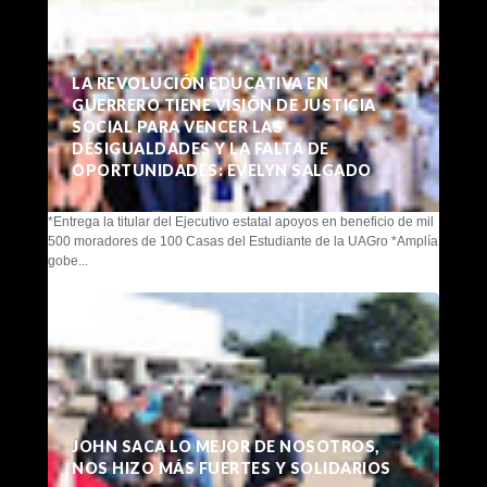
LA REVOLUCIÓN EDUCATIVA EN
GUERRERO TIENE VISIÓN DE JUSTICIA
SOCIAL PARA VENCER LAS
DESIGUALDADES Y LA FALTA DE
OPORTUNIDADES: EVELYN SALGADO
*Entrega la titular del Ejecutivo estatal apoyos en beneficio de mil
500 moradores de 100 Casas del Estudiante de la UAGro *Amplía
gobe...
JOHN SACA LO MEJOR DE NOSOTROS,
NOS HIZO MÁS FUERTES Y SOLIDARIOS