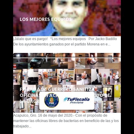
LOS MEJORES EQUIPOS
¡Jálalo que es pargo! *Los mejores equipos Por Jacko Badillo
De los ayuntamientos ganados por el partido Morena en e...
FISCALÍA DE GUERRERO SANITIZA
OFICINAS EN ACAPULCO CON APOYO DE
LA UAGRO
Acapulco, Gro. 16 de mayo del 2020.- Con el propósito de
mantener las oficinas libres de bacterias en beneficio de las y los
trabajado...