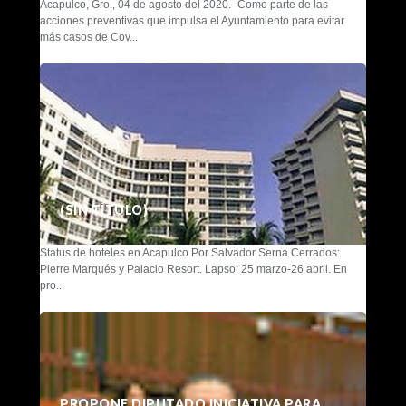
Acapulco, Gro., 04 de agosto del 2020.- Como parte de las
acciones preventivas que impulsa el Ayuntamiento para evitar
más casos de Cov...
(SIN TÍTULO)
Status de hoteles en Acapulco Por Salvador Serna Cerrados:
Pierre Marqués y Palacio Resort. Lapso: 25 marzo-26 abril. En
pro...
PROPONE DIPUTADO INICIATIVA PARA