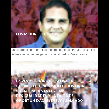
LOS MEJORES EQUIPOS
¡Jálalo que es pargo! *Los mejores equipos Por Jacko Badillo
De los ayuntamientos ganados por el partido Morena en e...
LA REVOLUCIÓN EDUCATIVA EN
GUERRERO TIENE VISIÓN DE JUSTICIA
SOCIAL PARA VENCER LAS
DESIGUALDADES Y LA FALTA DE
OPORTUNIDADES: EVELYN SALGADO