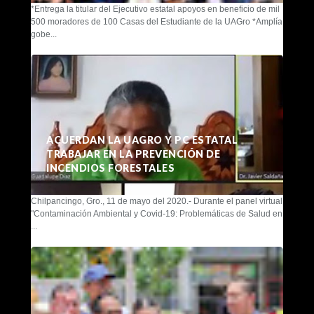
*Entrega la titular del Ejecutivo estatal apoyos en beneficio de mil
500 moradores de 100 Casas del Estudiante de la UAGro *Amplía
gobe...
ACUERDAN LA UAGRO Y PC ESTATAL
TRABAJAR EN LA PREVENCIÓN DE
INCENDIOS FORESTALES
Chilpancingo, Gro., 11 de mayo del 2020.- Durante el panel virtual
"Contaminación Ambiental y Covid-19: Problemáticas de Salud en
...