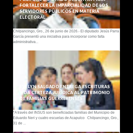
FORTALECER LA IMPARCIALIDAD DE LOS
SERVIDORES PÚBLICOS EN MATERIA
ELECTORAL
Chilpancingo, Gro., 26 de junio de 2026.- El diputado Jesús Parra
García presentó una iniciativa para incorporar como falta
administrativa...
EVELYN SALGADO ENTREGA ESCRITURAS
Y DA CERTEZA JURÍDICA AL PATRIMONIO
DE FAMILIAS GUERRERENSES
*A través del INSUS son beneficiadas familias del Municipio de
Eduardo Neri y cuatro escuelas de Acapulco Chilpancingo, Gro.,
31 de ...