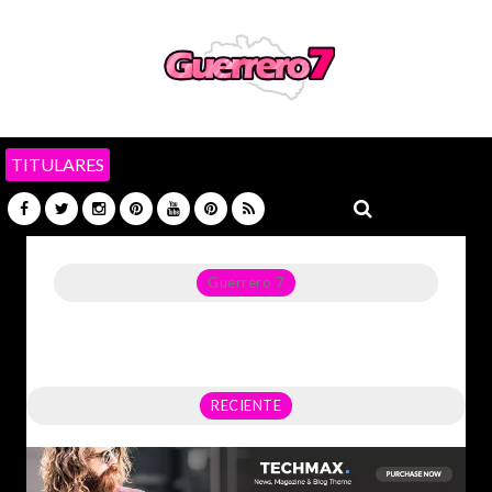
TITULARES
Guerrero 7
Noticias del Estado de Guerrero, Política, Seguridad,
Economía y sobre todo GATOS.
RECIENTE