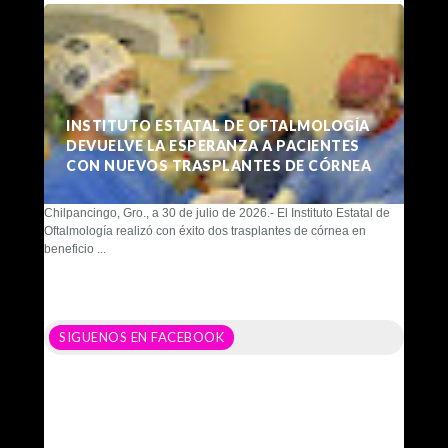
INSTITUTO ESTATAL DE OFTALMOLOGÍA
DEVUELVE LA ESPERANZA A PACIENTES
CON NUEVOS TRASPLANTES DE CÓRNEA
Chilpancingo, Gro., a 30 de julio de 2026.- El Instituto Estatal de
Oftalmología realizó con éxito dos trasplantes de córnea en
beneficio ...
SIGUENOS EN FACEBOOK