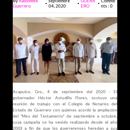
By
Radiomex
septiembre
GUERR
Comme
•
•
•
Guerrero
04, 2020
ERO
nts : 0
Acapulco, Gro., 4 de septiembre del 2020 - El
gobernador Héctor Astudillo Flores, sostuvo una
reunión de trabajo con el Colegio de Notarios del
Estado de Guerrero con quienes acordó la ampliación
del "Mes del Testamento" de septiembre a octubre,
cuya campaña se ha venido realizando desde el año
2003 a fin de que los guerrerenses hereden a sus