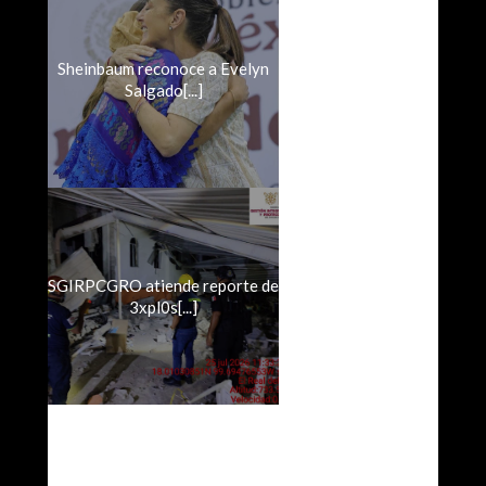
Sheinbaum reconoce a Evelyn
Salgado[...]
SGIRPCGRO atiende reporte de
3xpl0s[...]