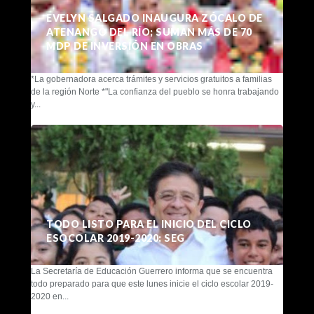
EVELYN SALGADO INAUGURA ZÓCALO DE
ATENANGO DEL RÍO; SUMAN MÁS DE 70
MDP DE INVERSIÓN EN OBRAS
*La gobernadora acerca trámites y servicios gratuitos a familias
de la región Norte *"La confianza del pueblo se honra trabajando
y...
TODO LISTO PARA EL INICIO DEL CICLO
ESOCOLAR 2019-2020: SEG
La Secretaría de Educación Guerrero informa que se encuentra
todo preparado para que este lunes inicie el ciclo escolar 2019-
2020 en...