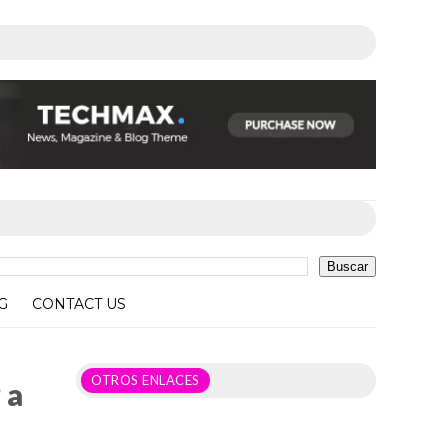
G
CONTACT US
OTROS ENLACES
 a