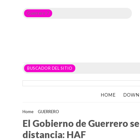
Guerrero 7
Noticias del Estado de Guerrero, Política, Seguridad,
Economía y sobre todo GATOS.
BUSCADOR DEL SITIO
HOME
DOWN
Home
>
GUERRERO
>
El Gobierno de Guerrero se sumará al inici
El Gobierno de Guerrero se 
distancia: HAF