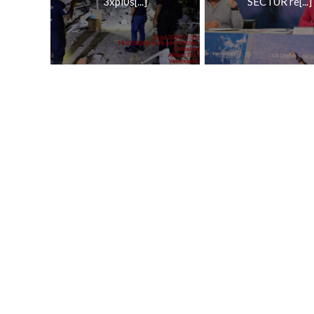
3xpl0s[...]
SECTUR re[...]