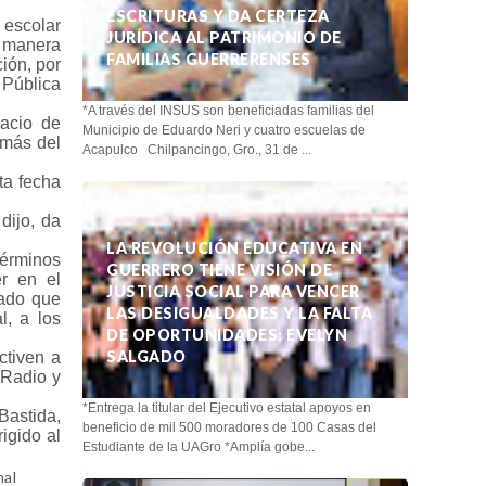
ESCRITURAS Y DA CERTEZA
 escolar
JURÍDICA AL PATRIMONIO DE
 manera
FAMILIAS GUERRERENSES
ión, por
 Pública
*A través del INSUS son beneficiadas familias del
lacio de
Municipio de Eduardo Neri y cuatro escuelas de
 más del
Acapulco Chilpancingo, Gro., 31 de ...
ta fecha
dijo, da
LA REVOLUCIÓN EDUCATIVA EN
 términos
GUERRERO TIENE VISIÓN DE
r en el
JUSTICIA SOCIAL PARA VENCER
tado que
LAS DESIGUALDADES Y LA FALTA
l, a los
DE OPORTUNIDADES: EVELYN
SALGADO
ctiven a
 Radio y
*Entrega la titular del Ejecutivo estatal apoyos en
Bastida,
beneficio de mil 500 moradores de 100 Casas del
igido al
Estudiante de la UAGro *Amplía gobe...
nal