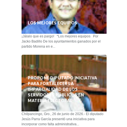
LOS MEJORES EQUIPOS
¡Jálalo que es pargo! *Los mejores equipos Por
Jacko Badillo De los ayuntamientos ganados por el
partido Morena en e...
PROPONE DIPUTADO INICIATIVA
PARA FORTALECER LA
IMPARCIALIDAD DE LOS
SERVIDORES PÚBLICOS EN
MATERIA ELECTORAL
Chilpancingo, Gro., 26 de junio de 2026.- El diputado
Jesús Parra García presentó una iniciativa para
incorporar como falta administrativa...