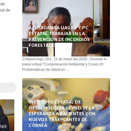
 de
pal de
ACUERDAN LA UAGRO Y PC
ESTATAL TRABAJAR EN LA
PREVENCIÓN DE INCENDIOS
FORESTALES
Chilpancingo, Gro., 11 de mayo del 2020.- Durante el
panel virtual "Contaminación Ambiental y Covid-19:
Problemáticas de Salud en ...
INSTITUTO ESTATAL DE
OFTALMOLOGÍA DEVUELVE LA
ESPERANZA A PACIENTES CON
NUEVOS TRASPLANTES DE
CÓRNEA
ega