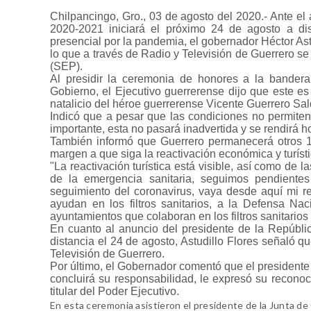
Chilpancingo, Gro., 03 de agosto del 2020.- Ante el
2020-2021 iniciará el próximo 24 de agosto a di
presencial por la pandemia, el gobernador Héctor Ast
lo que a través de Radio y Televisión de Guerrero se
(SEP).
Al presidir la ceremonia de honores a la bander
Gobierno, el Ejecutivo guerrerense dijo que este 
natalicio del héroe guerrerense Vicente Guerrero S
Indicó que a pesar que las condiciones no permiten
importante, esta no pasará inadvertida y se rendirá h
También informó que Guerrero permanecerá otros 15
margen a que siga la reactivación económica y turís
"La reactivación turística está visible, así como de 
de la emergencia sanitaria, seguimos pendientes
seguimiento del coronavirus, vaya desde aquí mi r
ayudan en los filtros sanitarios, a la Defensa Na
ayuntamientos que colaboran en los filtros sanitario
En cuanto al anuncio del presidente de la Repúbli
distancia el 24 de agosto, Astudillo Flores señaló q
Televisión de Guerrero.
Por último, el Gobernador comentó que el presidente 
concluirá su responsabilidad, le expresó su reconoci
titular del Poder Ejecutivo.
En esta ceremonia asistieron el presidente de la Junta de 