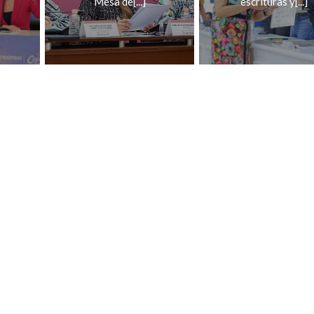
Mesa de[...]
escrituras y[...]