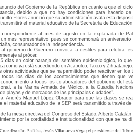
 anuncio del Gobierno de la República en cuanto a que el ciclo
stancia, debido a que no hay condiciones para hacerlo de
udillo Flores anunció que su administración avala esta disposic
 transmitirá el material educativo de la Secretaría de Educación
a correspondiente al mes de agosto en la explanada de Pa
es un mes representativo, pues se conmemorará un aniversario
aldaña, consumador de la Independencia.
 al gobierno de Guerrero convocar a desfiles para celebrar es
omenaje al prócer.
 días en color naranja del semáforo epidemiológico, lo que 
tica como ya está sucediendo en Acapulco, Taxco y Zihuatanejo.
las otras actividades que se ha permitido poder reactivar en los
 todos los días de los acontecimientos que tienen que ve
econocimiento a todos los colaboradores del gobierno del es
cional, a la Marina Armada de México, a la Guardia Naciona
s de playas y de mercados de las principales ciudades".
ca, Andrés Manuel López Obrador para que las clases se rea
ue el material educativo de la SEP será transmitido a través de
de la mesa directiva del Congreso del Estado, Alberto Catalán 
miento por la cordialidad e institucionalidad con que se ha dir
Coordinación Política, Jesús Villanueva Vega; el presidente del Tribu