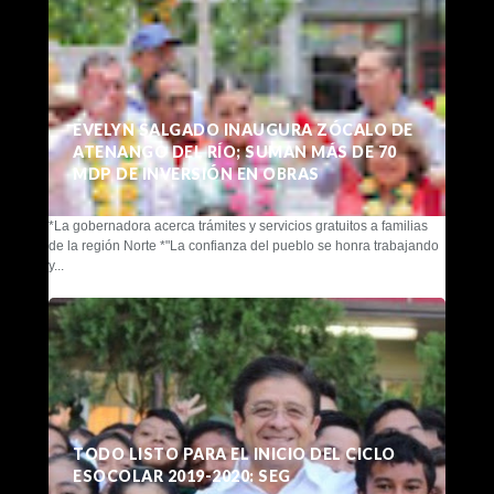
EVELYN SALGADO INAUGURA ZÓCALO DE
ATENANGO DEL RÍO; SUMAN MÁS DE 70
MDP DE INVERSIÓN EN OBRAS
*La gobernadora acerca trámites y servicios gratuitos a familias
de la región Norte *"La confianza del pueblo se honra trabajando
y...
TODO LISTO PARA EL INICIO DEL CICLO
ESOCOLAR 2019-2020: SEG