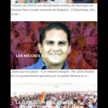
*A través del INSUS son beneficiadas familias del Municipio de
Eduardo Neri y cuatro escuelas de Acapulco Chilpancingo, Gro.,
31 de ...
LOS MEJORES EQUIPOS
¡Jálalo que es pargo! *Los mejores equipos Por Jacko Badillo
De los ayuntamientos ganados por el partido Morena en e...
LA REVOLUCIÓN EDUCATIVA EN
GUERRERO TIENE VISIÓN DE JUSTICIA