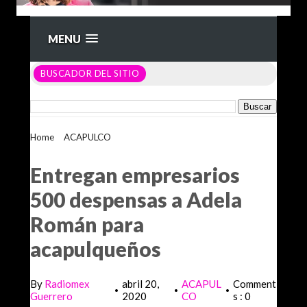
MENU
BUSCADOR DEL SITIO
Home
>
ACAPULCO
>
Entregan empresarios 500 despensas
a Adela Román para acapulqueños
Entregan empresarios
500 despensas a Adela
Román para
acapulqueños
By
Radiomex
abril 20,
ACAPUL
Comment
•
•
•
Guerrero
2020
CO
s : 0