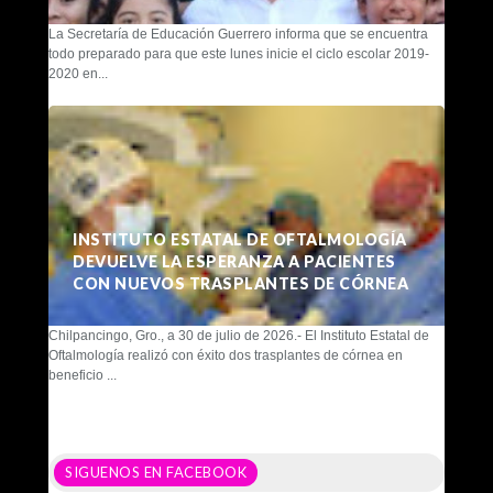
La Secretaría de Educación Guerrero informa que se encuentra
todo preparado para que este lunes inicie el ciclo escolar 2019-
2020 en...
INSTITUTO ESTATAL DE OFTALMOLOGÍA
DEVUELVE LA ESPERANZA A PACIENTES
CON NUEVOS TRASPLANTES DE CÓRNEA
Chilpancingo, Gro., a 30 de julio de 2026.- El Instituto Estatal de
Oftalmología realizó con éxito dos trasplantes de córnea en
beneficio ...
SIGUENOS EN FACEBOOK