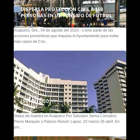
DISPERSA PROTECCIÓN CIVIL A 150
PERSONAS EN UN PARTIDO DE FUTBOL
Acapulco, Gro., 04 de agosto del 2020.- Como parte de las
acciones preventivas que impulsa el Ayuntamiento para evitar
más casos de Cov...
(SIN TÍTULO)
Status de hoteles en Acapulco Por Salvador Serna Cerrados:
Pierre Marqués y Palacio Resort. Lapso: 25 marzo-26 abril. En
pro...