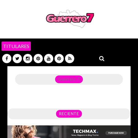
TITULARES
Guerrero 7
Noticias del Estado de Guerrero, Política, Seguridad,
Economía y sobre todo GATOS.
RECIENTE