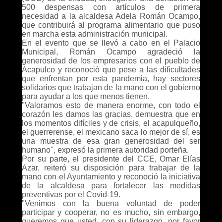
500 despensas con artículos de primera
necesidad a la alcaldesa Adela Román Ocampo,
que contribuirá al programa alimentario que puso
en marcha esta administración municipal.
En el evento que se llevó a cabo en el Palacio
Municipal, Román Ocampo agradeció la
generosidad de los empresarios con el pueblo de
Acapulco y reconoció que pese a las dificultades
que enfrentan por esta pandemia, hay sectores
solidarios que trabajan de la mano con el gobierno
para ayudar a los que menos tienen.
"Valoramos esto de manera enorme, con todo el
corazón les damos las gracias, demuestra que en
los momentos difíciles y de crisis, el acapulqueño,
el guerrerense, el mexicano saca lo mejor de sí, es
una muestra de esa gran generosidad del ser
humano", expresó la primera autoridad porteña.
Por su parte, el presidente del CCE, Omar Elías
Azar, reiteró su disposición para trabajar de la
mano con el Ayuntamiento y reconoció la iniciativa
de la alcaldesa para fortalecer las medidas
preventivas por el Covid-19.
"Venimos con la buena voluntad de poder
participar y cooperar, no es mucho, sin embargo,
queremos que usted, con su liderazgo, por favor