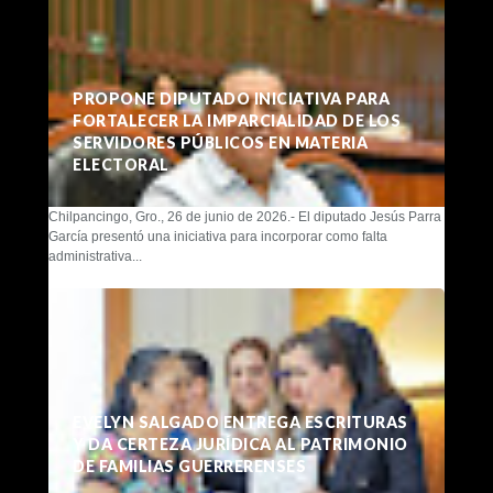
PROPONE DIPUTADO INICIATIVA PARA
FORTALECER LA IMPARCIALIDAD DE LOS
SERVIDORES PÚBLICOS EN MATERIA
ELECTORAL
Chilpancingo, Gro., 26 de junio de 2026.- El diputado Jesús Parra
García presentó una iniciativa para incorporar como falta
administrativa...
EVELYN SALGADO ENTREGA ESCRITURAS
Y DA CERTEZA JURÍDICA AL PATRIMONIO
DE FAMILIAS GUERRERENSES