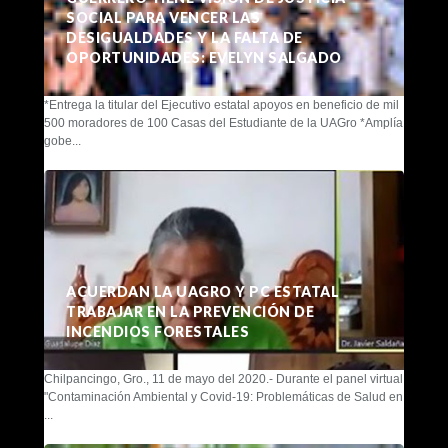
SOCIAL PARA VENCER LAS
DESIGUALDADES Y LA FALTA DE
OPORTUNIDADES: EVELYN SALGADO
*Entrega la titular del Ejecutivo estatal apoyos en beneficio de mil
500 moradores de 100 Casas del Estudiante de la UAGro *Amplía
gobe...
ACUERDAN LA UAGRO Y PC ESTATAL
TRABAJAR EN LA PREVENCIÓN DE
INCENDIOS FORESTALES
Chilpancingo, Gro., 11 de mayo del 2020.- Durante el panel virtual
"Contaminación Ambiental y Covid-19: Problemáticas de Salud en
...