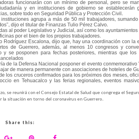
dadoras funcionarán con un mínimo de personal, pero se ma
iudadanía y en instituciones de gobierno se establecerán 
as, sobre todo en Seguridad Pública y Protección Civil.
e instituciones agrupa a más de 50 mil trabajadores, sumando
s", dijo el titular de Finanzas Tulio Pérez Calvo.
s al poder Legislativo y Judicial, así como los ayuntamientos 
icinas por el bien de los propios trabajadores.
esto Rodríguez Escalona, dijo que, hay una coordinación con la
rtos de Guerrero, además, al menos 10 congresos y conve
y se posponen para fechas posteriores, mientras que los 
 cancelados
taría de la Defensa Nacional posponer el evento conmemorativo 
bajar de manera permanente con asociaciones de hoteles de Gu
de los cruceros confirmados para los próximos dos meses, ofic
occio en Tehuacalco y las ferias regionales, eventos masiv
o, se reunirá con el Consejo Estatal de Salud que congrega el Seguro
r la situación en torno del coronavirus en Guerrero.
Share this: