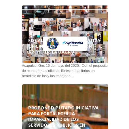
FISCALÍA DE GUERRERO SANITIZA
OFICINAS EN ACAPULCO CON
APOYO DE LA UAGRO
Acapulco, Gro. 16 de mayo del 2020.- Con el propósito
de mantener las oficinas libres de bacterias en
beneficio de las y los trabajado...
PROPONE DIPUTADO INICIATIVA
PARA FORTALECER LA
IMPARCIALIDAD DE LOS
SERVIDORES PÚBLICOS EN