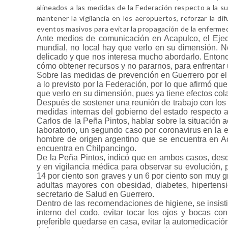
alineados a las medidas de la Federación respecto a la s
mantener la vigilancia en los aeropuertos, reforzar la di
eventos masivos para evitar la propagación de la enfermed
Ante medios de comunicación en Acapulco, el Ejecu
mundial, no local hay que verlo en su dimensión. 
delicado y que nos interesa mucho abordarlo. Ento
cómo obtener recursos y no pararnos, para enfrentar 
Sobre las medidas de prevención en Guerrero por el
a lo previsto por la Federación, por lo que afirmó qu
que verlo en su dimensión, pues ya tiene efectos cola
Después de sostener una reunión de trabajo con los 
medidas internas del gobierno del estado respecto al
Carlos de la Peña Pintos, hablar sobre la situación 
laboratorio, un segundo caso por coronavirus en la 
hombre de origen argentino que se encuentra en A
encuentra en Chilpancingo.
De la Peña Pintos, indicó que en ambos casos, desd
y en vigilancia médica para observar su evolución, 
14 por ciento son graves y un 6 por ciento son muy 
adultas mayores con obesidad, diabetes, hipertens
secretario de Salud en Guerrero.
Dentro de las recomendaciones de higiene, se insisti
interno del codo, evitar tocar los ojos y bocas co
preferible quedarse en casa, evitar la automedicació