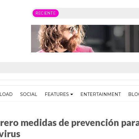
RECIENTE
LOAD
SOCIAL
FEATURES
ENTERTAINMENT
BLO
 prevención para enfrentar crisis por coronavirus
rero medidas de prevención par
virus