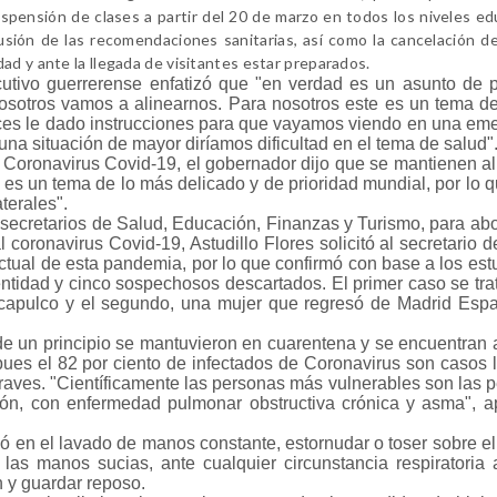
uspensión de clases a partir del 20 de marzo en todos los niveles ed
fusión de las recomendaciones sanitarias, así como la cancelación de
ad y ante la llegada de visitantes estar preparados.
tivo guerrerense enfatizó que "en verdad es un asunto de p
Nosotros vamos a alinearnos. Para nosotros este es un tema d
nces le dado instrucciones para que vayamos viendo en una em
una situación de mayor diríamos dificultad en el tema de salud"
 Coronavirus Covid-19, el gobernador dijo que se mantienen a
e es un tema de lo más delicado y de prioridad mundial, por lo q
terales".
secretarios de Salud, Educación, Finanzas y Turismo, para abo
 coronavirus Covid-19, Astudillo Flores solicitó al secretario d
actual de esta pandemia, por lo que confirmó con base a los est
entidad y cinco sospechosos descartados. El primer caso se tra
capulco y el segundo, una mujer que regresó de Madrid Esp
e un principio se mantuvieron en cuarentena y se encuentran 
pues el 82 por ciento de infectados de Coronavirus son casos l
graves. "Científicamente las personas más vulnerables son las 
ión, con enfermedad pulmonar obstructiva crónica y asma", a
ó en el lavado de manos constante, estornudar o toser sobre el
n las manos sucias, ante cualquier circunstancia respiratoria
n y guardar reposo.