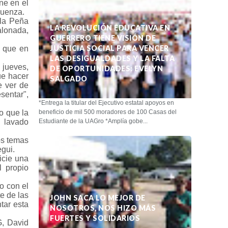
ne en el
luenza.
 la Peña
LA REVOLUCIÓN EDUCATIVA EN
alonada,
GUERRERO TIENE VISIÓN DE
JUSTICIA SOCIAL PARA VENCER
o que en
LAS DESIGUALDADES Y LA FALTA
jueves,
DE OPORTUNIDADES: EVELYN
ue hacer
SALGADO
e ver de
sentar",
*Entrega la titular del Ejecutivo estatal apoyos en
o que la
beneficio de mil 500 moradores de 100 Casas del
l lavado
Estudiante de la UAGro *Amplía gobe...
os temas
egui.
icie una
l propio
o con el
e de las
JOHN SACA LO MEJOR DE
tar esta
NOSOTROS, NOS HIZO MÁS
FUERTES Y SOLIDARIOS
G, David