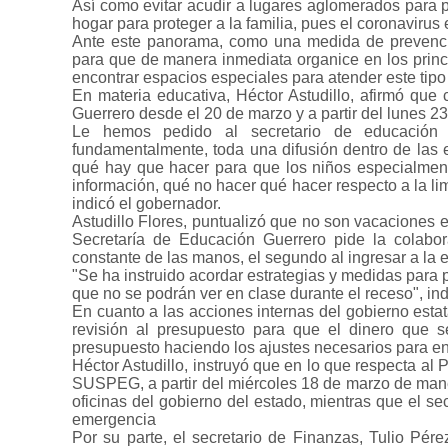
Así como evitar acudir a lugares aglomerados para pr
hogar para proteger a la familia, pues el coronavirus 
Ante este panorama, como una medida de prevención
para que de manera inmediata organice en los prin
encontrar espacios especiales para atender este tipo
En materia educativa, Héctor Astudillo, afirmó que
Guerrero desde el 20 de marzo y a partir del lunes 23
Le hemos pedido al secretario de educación q
fundamentalmente, toda una difusión dentro de las
qué hay que hacer para que los niños especialment
información, qué no hacer qué hacer respecto a la l
indicó el gobernador.
Astudillo Flores, puntualizó que no son vacaciones e
Secretaría de Educación Guerrero pide la colabora
constante de las manos, el segundo al ingresar a la esc
"Se ha instruido acordar estrategias y medidas para 
que no se podrán ver en clase durante el receso", in
En cuanto a las acciones internas del gobierno estat
revisión al presupuesto para que el dinero que s
presupuesto haciendo los ajustes necesarios para enf
Héctor Astudillo, instruyó que en lo que respecta al 
SUSPEG, a partir del miércoles 18 de marzo de mane
oficinas del gobierno del estado, mientras que el se
emergencia
Por su parte, el secretario de Finanzas, Tulio Pé