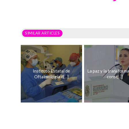
SIMILAR ARTICLES
Instituto Estatal de
La paz y la transform
Oftalmología d[...]
const[...]