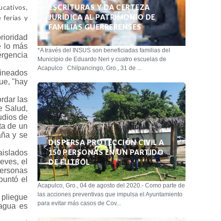
ucativos,
ESCRITURAS Y DA CERTEZA
JURÍDICA AL PATRIMONIO DE
 ferias y
FAMILIAS GUERRERENSES
rioridad
e lo más
*A través del INSUS son beneficiadas familias del
ergencia
Municipio de Eduardo Neri y cuatro escuelas de
.
Acapulco Chilpancingo, Gro., 31 de ...
lineados
ue, "hay
rdar las
e Salud,
udios de
ta de un
aña y se
DISPERSA PROTECCIÓN CIVIL A
150 PERSONAS EN UN PARTIDO
aislados
eves, el
DE FUTBOL
personas
puntó el
Acapulco, Gro., 04 de agosto del 2020.- Como parte de
las acciones preventivas que impulsa el Ayuntamiento
 pliegue
para evitar más casos de Cov...
 agua es