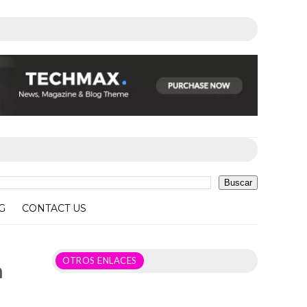
G
CONTACT US
OTROS ENLACES
a