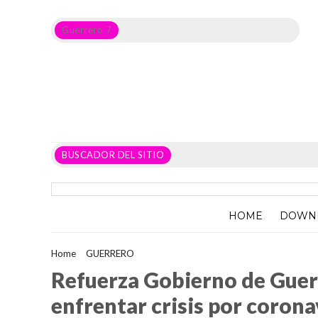
Guerrero 7
Noticias del Estado de Guerrero, Política, Seguridad,
Economía y sobre todo GATOS.
BUSCADOR DEL SITIO
HOME
DOWN
Home
>
GUERRERO
>
Refuerza Gobierno de Guerrero medidas de
Refuerza Gobierno de Guer
enfrentar crisis por corona