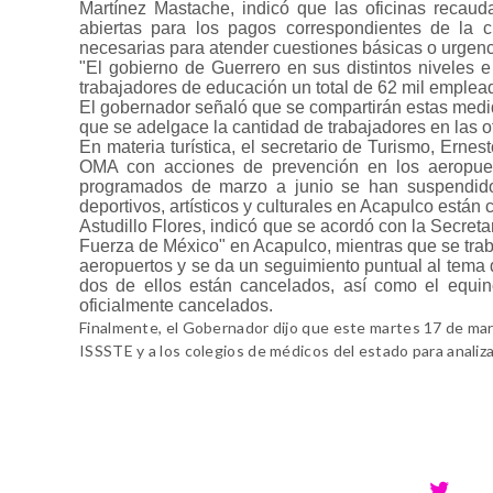
Martínez Mastache, indicó que las oficinas recau
abiertas para los pagos correspondientes de la c
necesarias para atender cuestiones básicas o urgenci
"El gobierno de Guerrero en sus distintos niveles 
trabajadores de educación un total de 62 mil empleado
El gobernador señaló que se compartirán estas medida
que se adelgace la cantidad de trabajadores en las of
En materia turística, el secretario de Turismo, Ern
OMA con acciones de prevención en los aeropue
programados de marzo a junio se han suspendido 
deportivos, artísticos y culturales en Acapulco están
Astudillo Flores, indicó que se acordó con la Secre
Fuerza de México" en Acapulco, mientras que se tra
aeropuertos y se da un seguimiento puntual al tema 
dos de ellos están cancelados, así como el equin
oficialmente cancelados.
Finalmente, el Gobernador dijo que este martes 17 de marz
ISSSTE y a los colegios de médicos del estado para analiza