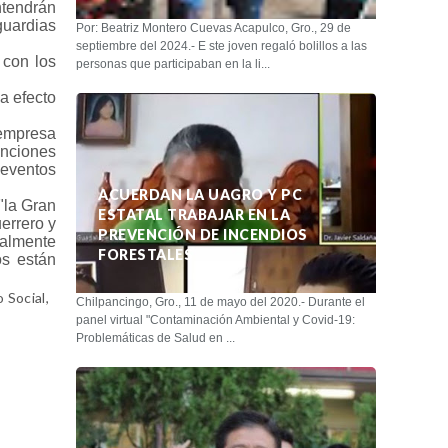
ntendrán
guardias
Por: Beatriz Montero Cuevas Acapulco, Gro., 29 de
septiembre del 2024.- E ste joven regaló bolillos a las
 con los
personas que participaban en la li...
a efecto
 empresa
nciones
eventos
ACUERDAN LA UAGRO Y PC
"la Gran
ESTATAL TRABAJAR EN LA
errero y
PREVENCIÓN DE INCENDIOS
ialmente
FORESTALES
os están
 Social,
Chilpancingo, Gro., 11 de mayo del 2020.- Durante el
panel virtual "Contaminación Ambiental y Covid-19:
Problemáticas de Salud en ...