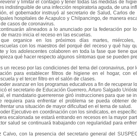
evenir y limitar el contagio y tener todas las medidas de higie
es indistinguible de una infección respiratoria aguda, de una inf
, el gobernador instruyó al secretario de Salud, Carlos de
cipales hospitales de Acapulco y Chilpancingo, de manera esc
 de casos de coronavirus.
 continuarán alineados a lo anunciado por la federación por l
 de marzo inicia el receso en las escuelas.
ue organice en los próximos días martes, miércoles, 
 escuelas con los maestros del porqué del receso y qué hay q
e y los adolescentes colaboren en toda la fase que tiene qu
impieza qué hacer respecto algunos síntomas que se pueden pre
s un receso por las condiciones del tema del coronavirus, por l
ción para establecer filtros de higiene en el hogar, con e
uela y el tercer filtro en el salón de clases.
poder avanzar en los programas educativos a fin de recuperar l
dicó el secretario de Educación Guerrero, Arturo Salgado Urióst
al, el mandatario guerrerense giró instrucciones para que se in
e requiera para enfrentar el problema se pueda obtener de
rentar una situación de mayor dificultad en el tema de salud.
Poder Ejecutivo en coordinación con los sindicatos, en específic
ra escalonada se estará entrando en recesos en la mayor part
ctor salud se continuará trabajando con regularidad para enfren
rez Calvo, con la presencia del secretario general del SUSPE