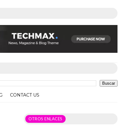
G
CONTACT US
OTROS ENLACES