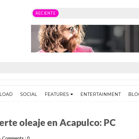
RECIENTE
LOAD
SOCIAL
FEATURES
ENTERTAINMENT
BLO
 Acapulco: PC
rte oleaje en Acapulco: PC
Comments : 0
•