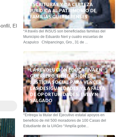
ESCRITURAS Y DA CERTEZA
JURÍDICA AL PATRIMONIO DE
FAMILIAS GUERRERENSES
onfil, El
*A través del INSUS son beneficiadas familias del
Municipio de Eduardo Neri y cuatro escuelas de
Acapulco Chilpancingo, Gro., 31 de ...
LA REVOLUCIÓN EDUCATIVA EN
GUERRERO TIENE VISIÓN DE
JUSTICIA SOCIAL PARA VENCER
LAS DESIGUALDADES Y LA FALTA
DE OPORTUNIDADES: EVELYN
SALGADO
*Entrega la titular del Ejecutivo estatal apoyos en
beneficio de mil 500 moradores de 100 Casas del
Estudiante de la UAGro *Amplía gobe...