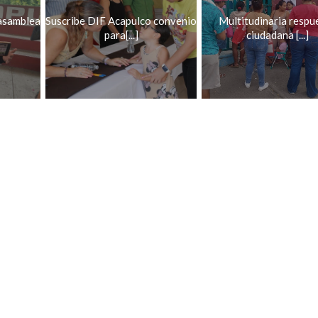
asamblea
Suscribe DIF Acapulco convenio
Multitudinaria respu
para[...]
ciudadana [...]