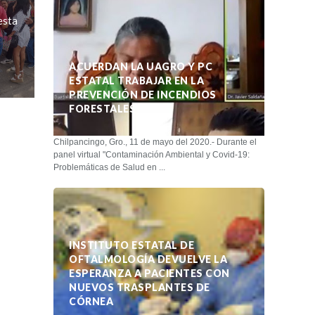
esta
ACUERDAN LA UAGRO Y PC
ESTATAL TRABAJAR EN LA
PREVENCIÓN DE INCENDIOS
FORESTALES
Chilpancingo, Gro., 11 de mayo del 2020.- Durante el
panel virtual "Contaminación Ambiental y Covid-19:
Problemáticas de Salud en ...
INSTITUTO ESTATAL DE
OFTALMOLOGÍA DEVUELVE LA
ESPERANZA A PACIENTES CON
NUEVOS TRASPLANTES DE
CÓRNEA