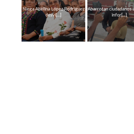
Niega Abelina López Rodríguez
Abarrotan ciudadanos 
desví[...]
infor[...]