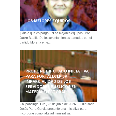
LOS MEJORES EQUIPOS
¡Jálalo que es pargo! *Los mejores equipos Por
Jacko Badillo De los ayuntamientos ganados por el
partido Morena en e...
PROPONE DIPUTADO INICIATIVA
PARA FORTALECER LA
IMPARCIALIDAD DE LOS
SERVIDORES PÚBLICOS EN
MATERIA ELECTORAL
Chilpancingo, Gro., 26 de junio de 2026.- El diputado
Jesús Parra García presentó una iniciativa para
incorporar como falta administrativa...