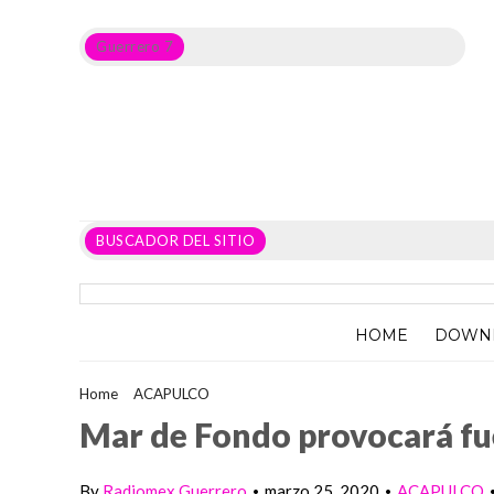
Guerrero 7
Noticias del Estado de Guerrero, Política, Seguridad,
Economía y sobre todo GATOS.
BUSCADOR DEL SITIO
HOME
DOWN
Home
>
ACAPULCO
>
Mar de Fondo provocará fuerte oleaje en
Mar de Fondo provocará fue
By
Radiomex Guerrero
marzo 25, 2020
ACAPULCO
•
•