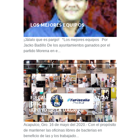
LOS MEJORES EQUIPOS
¡Jálalo que es pargo! *Los mejores equipos Por
Jacko Badillo De los ayuntamientos ganados por el
partido Morena en e...
FISCALÍA DE GUERRERO SANITIZA
OFICINAS EN ACAPULCO CON
APOYO DE LA UAGRO
Acapulco, Gro. 16 de mayo del 2020.- Con el propósito
de mantener las oficinas libres de bacterias en
beneficio de las y los trabajado...