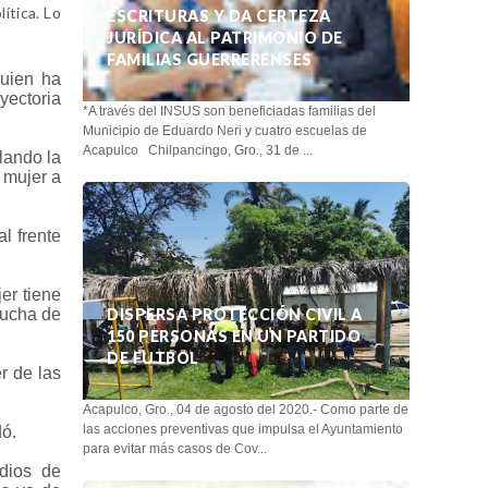
ítica. Lo
ESCRITURAS Y DA CERTEZA
JURÍDICA AL PATRIMONIO DE
FAMILIAS GUERRERENSES
quien ha
yectoria
*A través del INSUS son beneficiadas familias del
Municipio de Eduardo Neri y cuatro escuelas de
Acapulco Chilpancingo, Gro., 31 de ...
lando la
 mujer a
l frente
er tiene
lucha de
DISPERSA PROTECCIÓN CIVIL A
150 PERSONAS EN UN PARTIDO
DE FUTBOL
r de las
Acapulco, Gro., 04 de agosto del 2020.- Como parte de
las acciones preventivas que impulsa el Ayuntamiento
dó.
para evitar más casos de Cov...
dios de