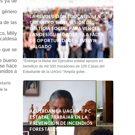
os ya de
n género
LA REVOLUCIÓN EDUCATIVA EN
a de las
GUERRERO TIENE VISIÓN DE
JUSTICIA SOCIAL PARA VENCER
o, Milly
LAS DESIGUALDADES Y LA FALTA
lcaldesa
DE OPORTUNIDADES: EVELYN
SALGADO
s que se
ue bueno
*Entrega la titular del Ejecutivo estatal apoyos en
 se hace
beneficio de mil 500 moradores de 100 Casas del
unidos a
Estudiante de la UAGro *Amplía gobe...
etario
e la
ACUERDAN LA UAGRO Y PC
ESTATAL TRABAJAR EN LA
PREVENCIÓN DE INCENDIOS
FORESTALES