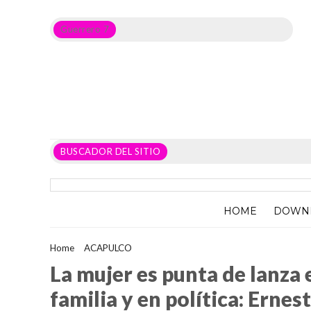
Guerrero 7
Noticias del Estado de Guerrero, Política, Seguridad,
Economía y sobre todo GATOS.
BUSCADOR DEL SITIO
HOME
DOWN
Home
>
ACAPULCO
>
La mujer es punta de lanza en la actividad
La mujer es punta de lanza 
familia y en política: Ernes