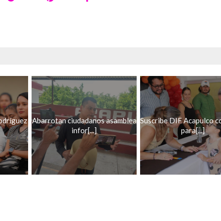
odríguez
Abarrotan ciudadanos asamblea
Suscribe DIF Acapulco c
infor[...]
para[...]