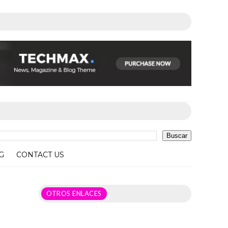
G
CONTACT US
OTROS ENLACES