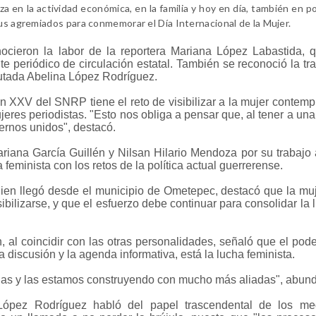
 en la actividad económica, en la familia y hoy en día, también en pol
sus agremiad
os para conmemorar el Día Internacional de la Mujer.
cieron la labor de la reportera Mariana López Labastida, 
te periódico de circulación estatal. También se reconoció la tra
utada Abelina López Rodríguez.
n XXV del SNRP tiene el reto de visibilizar a la mujer contemp
jeres periodistas. "Esto nos obliga a pensar que, al tener a una
nernos unidos", destacó.
riana García Guillén y Nilsan Hilario Mendoza por su trabajo a
 feminista con los retos de la política actual guerrerense.
uien llegó desde el municipio de Ometepec, destacó que la muj
ilizarse, y que el esfuerzo debe continuar para consolidar la 
 al coincidir con las otras personalidades, señaló que el pode
a discusión y la agenda informativa, está la lucha feminista.
rias y las estamos construyendo con mucho más aliadas", abun
 López Rodríguez habló del papel trascendental de los me