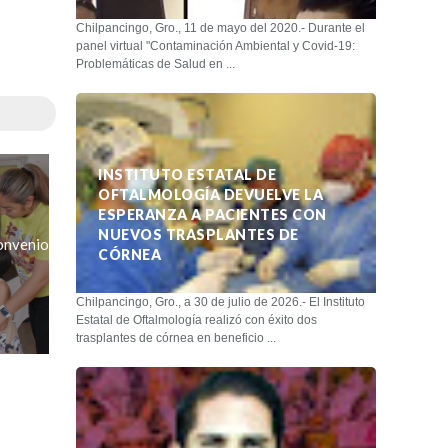
Chilpancingo, Gro., 11 de mayo del 2020.- Durante el
panel virtual "Contaminación Ambiental y Covid-19:
Problemáticas de Salud en ...
INSTITUTO ESTATAL DE
OFTALMOLOGÍA DEVUELVE LA
ESPERANZA A PACIENTES CON
NUEVOS TRASPLANTES DE
onvenio
CÓRNEA
Chilpancingo, Gro., a 30 de julio de 2026.- El Instituto
Estatal de Oftalmología realizó con éxito dos
trasplantes de córnea en beneficio ...