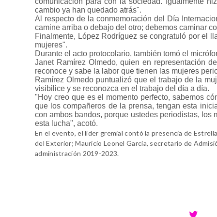
comunicación para con la sociedad. Igualmente hiz
cambio ya han quedado atrás".
Al respecto de la conmemoración del Día Internacion
camine arriba o debajo del otro; debemos caminar co
Finalmente, López Rodríguez se congratuló por el ll
mujeres".
Durante el acto protocolario, también tomó el micrófo
Janet Ramírez Olmedo, quien en representación de
reconoce y sabe la labor que tienen las mujeres perio
Ramírez Olmedo puntualizó que el trabajo de la muje
visibilice y se reconozca en el trabajo del día a día.
"Hoy creo que es el momento perfecto, sabemos cóm
que los compañeros de la prensa, tengan esta inici
con ambos bandos, porque ustedes periodistas, los m
esta lucha", acotó.
En el evento, el líder gremial contó la presencia de Estre
del Exterior; Mauricio Leonel García, secretario de Admisi
administración 2019-2023.