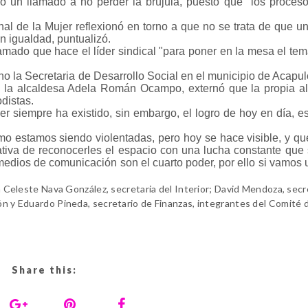
o un llamado a no perder la brújula, puesto que "los proces
al de la Mujer reflexionó en torno a que no se trata de que u
n igualdad, puntualizó.
amado que hace el líder sindical "para poner en la mesa el tem
no la Secretaria de Desarrollo Social en el municipio de Acapulc
 la alcaldesa Adela Román Ocampo, externó que la propia a
distas.
r siempre ha existido, sin embargo, el logro de hoy en día, e
o estamos siendo violentadas, pero hoy se hace visible, y q
ativa de reconocerles el espacio con una lucha constante que
edios de comunicación son el cuarto poder, por ello si vamos 
lla Celeste Nava González, secretaria del Interior; David Mendoza, secr
ón y Eduardo Pineda, secretario de Finanzas, integrantes del Comité d
Share this: