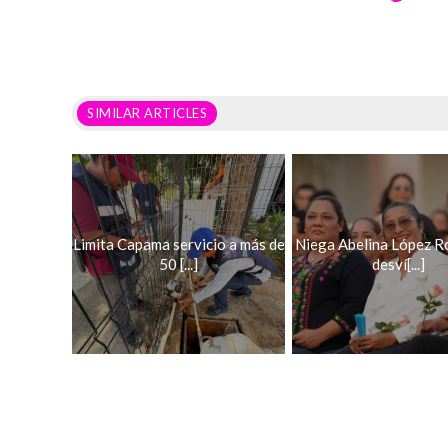
SIMILAR ARTICLES
Limita Capama servicio a más de
Niega Abelina López R
50 [...]
desví[...]