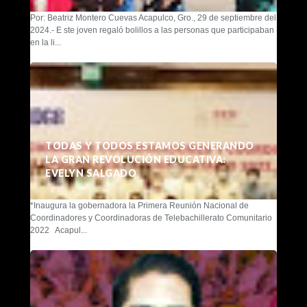
Por: Beatriz Montero Cuevas Acapulco, Gro., 29 de septiembre del
2024.- E ste joven regaló bolillos a las personas que participaban
en la li...
TODAS Y TODOS ESTAMOS GENERANDO
LA GRAN REVOLUCIÓN EDUCATIVA:
EVELYN SALGADO
*Inaugura la gobernadora la Primera Reunión Nacional de
Coordinadores y Coordinadoras de Telebachillerato Comunitario
2022 Acapul...