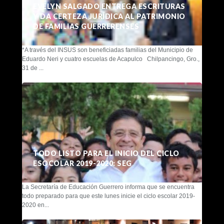
EVELYN SALGADO ENTREGA ESCRITURAS
Y DA CERTEZA JURÍDICA AL PATRIMONIO
DE FAMILIAS GUERRERENSES
*A través del INSUS son beneficiadas familias del Municipio de
Eduardo Neri y cuatro escuelas de Acapulco Chilpancingo, Gro.,
31 de ...
TODO LISTO PARA EL INICIO DEL CICLO
ESOCOLAR 2019-2020: SEG
La Secretaría de Educación Guerrero informa que se encuentra
todo preparado para que este lunes inicie el ciclo escolar 2019-
2020 en...