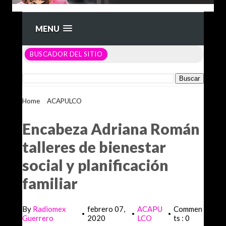
MENU
BUSCADOR DEL SITIO
Home
>
ACAPULCO
>
Encabeza Adriana Román talleres de
bienestar social y planificación familiar
Encabeza Adriana Román
talleres de bienestar
social y planificación
familiar
By
Radiomex
febrero 07,
ACAPU
Commen
•
•
•
Guerrero
2020
LCO
ts : 0