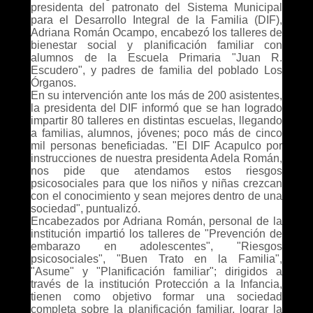
presidenta del patronato del Sistema Municipal
para el Desarrollo Integral de la Familia (DIF),
Adriana Román Ocampo, encabezó los talleres de
bienestar social y planificación familiar con
alumnos de la Escuela Primaria "Juan R.
Escudero", y padres de familia del poblado Los
Órganos.
En su intervención ante los más de 200 asistentes,
la presidenta del DIF informó que se han logrado
impartir 80 talleres en distintas escuelas, llegando
a familias, alumnos, jóvenes; poco más de cinco
mil personas beneficiadas. "El DIF Acapulco por
instrucciones de nuestra presidenta Adela Román,
nos pide que atendamos estos riesgos
psicosociales para que los niños y niñas crezcan
con el conocimiento y sean mejores dentro de una
sociedad", puntualizó.
Encabezados por Adriana Román, personal de la
institución impartió los talleres de "Prevención de
embarazo en adolescentes", "Riesgos
psicosociales", "Buen Trato en la Familia",
"Asume" y "Planificación familiar"; dirigidos a
través de la institución Protección a la Infancia,
tienen como objetivo formar una sociedad
completa sobre la planificación familiar, lograr la