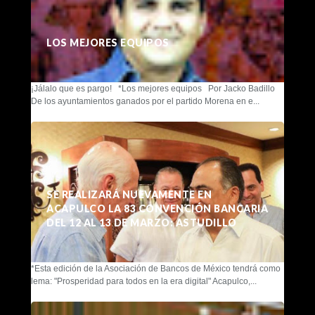
LOS MEJORES EQUIPOS
¡Jálalo que es pargo! *Los mejores equipos Por Jacko Badillo
De los ayuntamientos ganados por el partido Morena en e...
SE REALIZARÁ NUEVAMENTE EN
ACAPULCO LA 83 CONVENCIÓN BANCARIA
DEL 12 AL 13 DE MARZO: ASTUDILLO
*Esta edición de la Asociación de Bancos de México tendrá como
lema: "Prosperidad para todos en la era digital" Acapulco,...