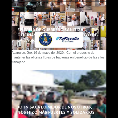
FISCALÍA DE GUERRERO SANITIZA
OFICINAS EN ACAPULCO CON APOYO DE
LA UAGRO
Acapulco, Gro. 16 de mayo del 2020.- Con el propósito de
mantener las oficinas libres de bacterias en beneficio de las y los
trabajado...
JOHN SACA LO MEJOR DE NOSOTROS,
NOS HIZO MÁS FUERTES Y SOLIDARIOS