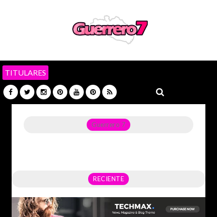
TITULARES
Guerrero 7
Noticias del Estado de Guerrero, Política, Seguridad,
Economía y sobre todo GATOS.
RECIENTE