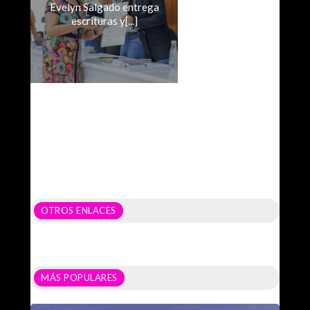
Evelyn Salgado entrega
escrituras y[...]
OTROS ENLACES
MÁS POPULARES