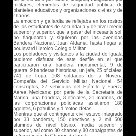
militares, elementos de seguridad pública, de
planteles educativos y organizaciones civiles y de
charros.
La emoción y gallardía se reflejaba en los rostros
de los estudiantes de secundaria y de nivel medio
superior y superior, que a pesar del incesante sol,
no flaquearon y siguieron por las avenidas
Bandera Nacional, Juan Aldama, hasta llegar al
boulevard Heroico Colegio Militar.
Los pobladores y visitantes a la ciudad de Iguala
pudieron disfrutar de este desfile en el que
participaron una bandera monumental, 9 de
guerra, 9 banderas históricas, un jefe, 25 oficiales,
741 de tropa, 108 soldados de la Novena
Compañía del Servicio Militar Nacional, 54
conscriptos, 27 vehículos del Ejército y Fuerza
Aérea Mexicana; por parte de la Secretaría de
Marina, una bandera, 3 oficiales, 31 marinos, de
las corporaciones policíacas asistieron 180
agentes, 6 patrullas y 4 motocicletas.
Mientras que el contingente civil estuvo integrado
por 33 banderas, 150 directivos y 2 mil 500
alumnos de nivel básico, media superior y
superior, así como 80 charros y 80 cabalgantes de
la Asociación de Charros de Iguala.