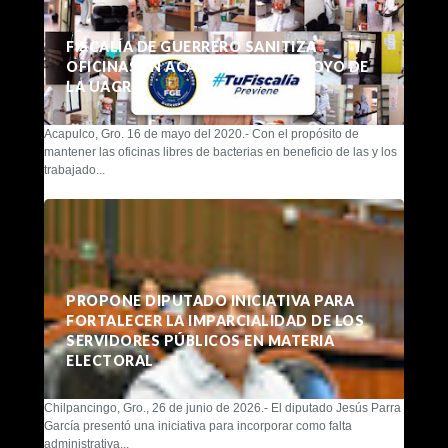
FISCALÍA DE GUERRERO SANITIZA
OFICINAS EN ACAPULCO CON APOYO DE
LA UAGRO
Acapulco, Gro. 16 de mayo del 2020.- Con el propósito de
mantener las oficinas libres de bacterias en beneficio de las y los
trabajado...
PROPONE DIPUTADO INICIATIVA PARA
FORTALECER LA IMPARCIALIDAD DE LOS
SERVIDORES PÚBLICOS EN MATERIA
ELECTORAL
Chilpancingo, Gro., 26 de junio de 2026.- El diputado Jesús Parra
García presentó una iniciativa para incorporar como falta
administrativa...