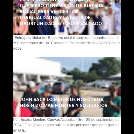
GUERRERO TIENE VISIÓN DE JUSTICIA
SOCIAL PARA VENCER LAS
DESIGUALDADES Y LA FALTA DE
OPORTUNIDADES: EVELYN SALGADO
*Entrega la titular del Ejecutivo estatal apoyos en beneficio de mil
500 moradores de 100 Casas del Estudiante de la UAGro *Amplía
gobe...
JOHN SACA LO MEJOR DE NOSOTROS,
NOS HIZO MÁS FUERTES Y SOLIDARIOS
Por: Beatriz Montero Cuevas Acapulco, Gro., 29 de septiembre del
2024.- E ste joven regaló bolillos a las personas que participaban
en la li...