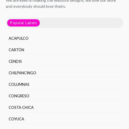
We are keen in making the website designs, we love our work
and everybody should love theirs.
Popular Labels
ACAPULCO
CARTÓN
CENDIS
CHILPANCINGO
COLUMNAS
CONGRESO
COSTA CHICA
COYUCA