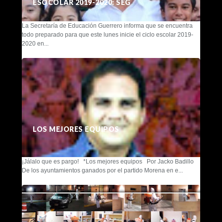
ESOCOLAR 2019-2020: SEG
La Secretaría de Educación Guerrero informa que se encuentra
todo preparado para que este lunes inicie el ciclo escolar 2019-
2020 en...
LOS MEJORES EQUIPOS
¡Jálalo que es pargo! *Los mejores equipos Por Jacko Badillo
De los ayuntamientos ganados por el partido Morena en e...