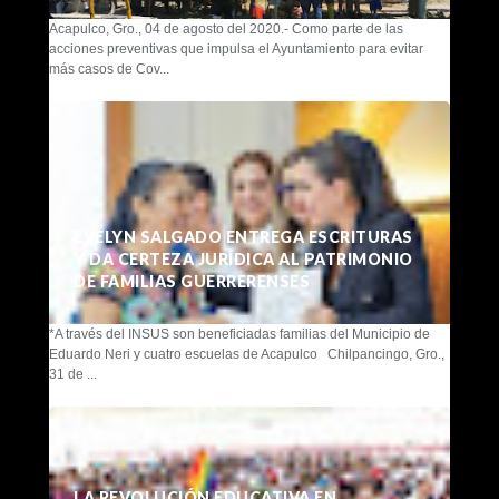
Acapulco, Gro., 04 de agosto del 2020.- Como parte de las
acciones preventivas que impulsa el Ayuntamiento para evitar
más casos de Cov...
EVELYN SALGADO ENTREGA ESCRITURAS
Y DA CERTEZA JURÍDICA AL PATRIMONIO
DE FAMILIAS GUERRERENSES
*A través del INSUS son beneficiadas familias del Municipio de
Eduardo Neri y cuatro escuelas de Acapulco Chilpancingo, Gro.,
31 de ...
LA REVOLUCIÓN EDUCATIVA EN