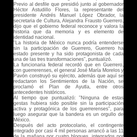
Previo al desfile que presidió junto al gobernador
Héctor Astudillo Flores, la representante del
presidente Andrés Manuel López Obrador, la
secretaria de Cultura, Alejandra Frausto Guerrero,
dijo que el gobierno federal reconoce y valora la
historia que da memoria y es elemento de
identidad nacional.
"La historia de México nunca podría entenderse
sin la participación de Guerrero, Guerrero ha
estado presente y ha sido protagonista de cada
una de las tres transformaciones", puntualizó.
La funcionaria federal recordó que en Guerrero,
con guerrerenses, el general José María Morelos y
Pavón construyó su ejército, además que aquí se
redactaron los Sentimientos de la Nación, se
proclamó el Plan de Ayutla, entre otros
antecedentes históricos.
Al tiempo que puntualizó: "Ninguna de estas
gestas hubiera sido posible sin la participación
activa y protagónica de los guerrerenses", para
luego asegurar que la bandera es un orgullo de
México.
Después del acto protocolario, el contingente
integrado por casi 4 mil personas arrancó a las 11
de la mañana por cuatro bloques, integrados por