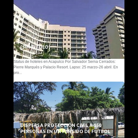
(SIN TÍTULO)
Status de hoteles en Acapulco Por Salvador Serna Cerrados:
Pierre Marqués y Palacio Resort. Lapso: 25 marzo-26 abril. En
pro...
DISPERSA PROTECCIÓN CIVIL A 150
PERSONAS EN UN PARTIDO DE FUTBOL