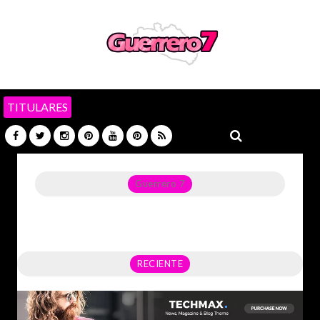
TITULARES
Guerrero 7
Noticias del Estado de Guerrero, Política, Seguridad,
Economía y sobre todo GATOS.
RECIENTE