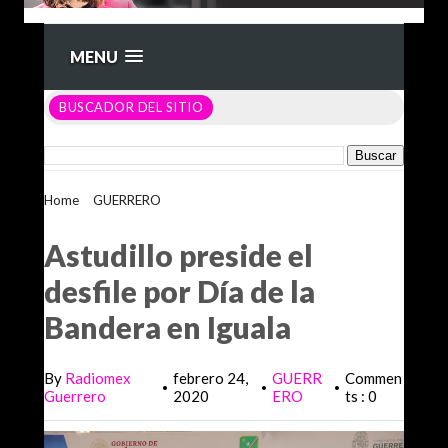
MENU
BUSCADOR DEL SITIO
Home
>
GUERRERO
>
Astudillo preside el desfile por Día de
la Bandera en Iguala
Astudillo preside el
desfile por Día de la
Bandera en Iguala
By
Radiomex
febrero 24,
GUERR
Commen
•
•
•
Guerrero
2020
ERO
ts : 0