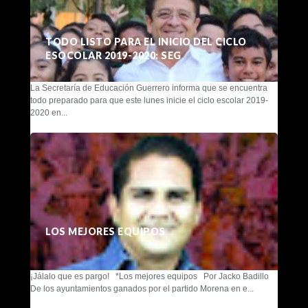
TODO LISTO PARA EL INICIO DEL CICLO
ESOCOLAR 2019-2020: SEG
La Secretaría de Educación Guerrero informa que se encuentra
todo preparado para que este lunes inicie el ciclo escolar 2019-
2020 en...
LOS MEJORES EQUIPOS
¡Jálalo que es pargo! *Los mejores equipos Por Jacko Badillo
De los ayuntamientos ganados por el partido Morena en e...