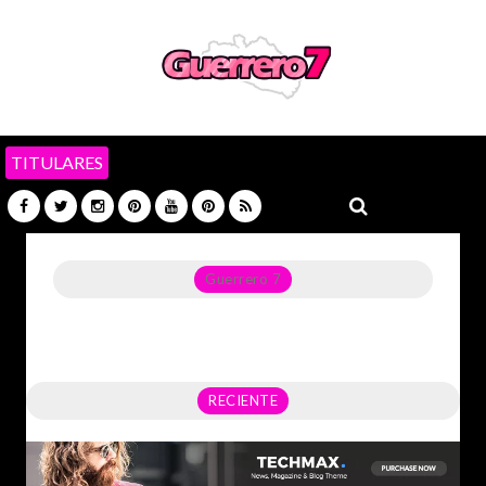
TITULARES
Guerrero 7
Noticias del Estado de Guerrero, Política, Seguridad,
Economía y sobre todo GATOS.
RECIENTE