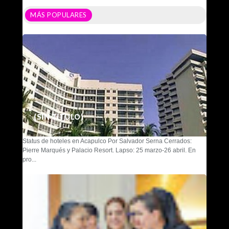
MÁS POPULARES
(SIN TÍTULO)
Status de hoteles en Acapulco Por Salvador Serna Cerrados:
Pierre Marqués y Palacio Resort. Lapso: 25 marzo-26 abril. En
pro...