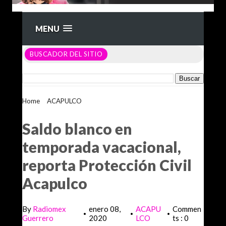
MENU
BUSCADOR DEL SITIO
Home
>
ACAPULCO
>
Saldo blanco en temporada
vacacional, reporta Protección Civil Acapulco
Saldo blanco en
temporada vacacional,
reporta Protección Civil
Acapulco
By
Radiomex
enero 08,
ACAPU
Commen
•
•
•
Guerrero
2020
LCO
ts : 0