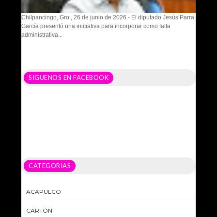
Chilpancingo, Gro., 26 de junio de 2026.- El diputado Jesús Parra
García presentó una iniciativa para incorporar como falta
administrativa...
SIGUENOS EN FACEBOOK
CATEGORIAS
ACAPULCO
CARTÓN