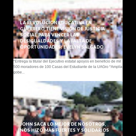
LA REVOLUCIÓN EDUCATIVA EN
GUERRERO TIENE VISIÓN DE JUSTICIA
SOCIAL PARA VENCER LAS
DESIGUALDADES Y LA FALTA DE
OPORTUNIDADES: EVELYN SALGADO
*Entrega la titular del Ejecutivo estatal apoyos en beneficio de mil
500 moradores de 100 Casas del Estudiante de la UAGro *Amplía
gobe...
JOHN SACA LO MEJOR DE NOSOTROS,
NOS HIZO MÁS FUERTES Y SOLIDARIOS