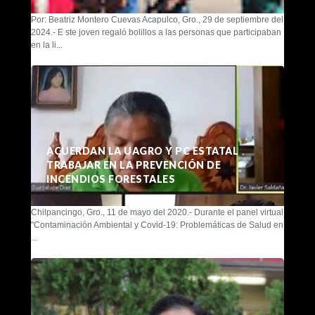
Por: Beatriz Montero Cuevas Acapulco, Gro., 29 de septiembre del
2024.- E ste joven regaló bolillos a las personas que participaban
en la li...
ACUERDAN LA UAGRO Y PC ESTATAL
TRABAJAR EN LA PREVENCIÓN DE
INCENDIOS FORESTALES
Chilpancingo, Gro., 11 de mayo del 2020.- Durante el panel virtual
"Contaminación Ambiental y Covid-19: Problemáticas de Salud en
...