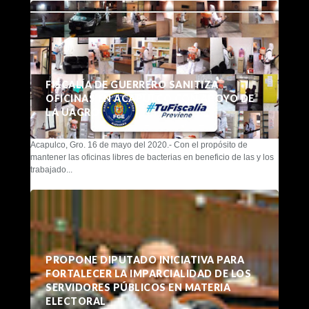
FISCALÍA DE GUERRERO SANITIZA
OFICINAS EN ACAPULCO CON APOYO DE
LA UAGRO
Acapulco, Gro. 16 de mayo del 2020.- Con el propósito de
mantener las oficinas libres de bacterias en beneficio de las y los
trabajado...
PROPONE DIPUTADO INICIATIVA PARA
FORTALECER LA IMPARCIALIDAD DE LOS
SERVIDORES PÚBLICOS EN MATERIA
ELECTORAL