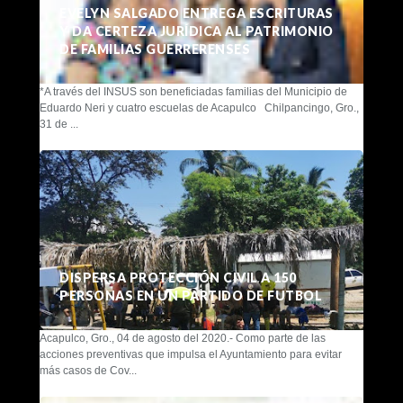
EVELYN SALGADO ENTREGA ESCRITURAS
Y DA CERTEZA JURÍDICA AL PATRIMONIO
DE FAMILIAS GUERRERENSES
*A través del INSUS son beneficiadas familias del Municipio de
Eduardo Neri y cuatro escuelas de Acapulco Chilpancingo, Gro.,
31 de ...
DISPERSA PROTECCIÓN CIVIL A 150
PERSONAS EN UN PARTIDO DE FUTBOL
Acapulco, Gro., 04 de agosto del 2020.- Como parte de las
acciones preventivas que impulsa el Ayuntamiento para evitar
más casos de Cov...