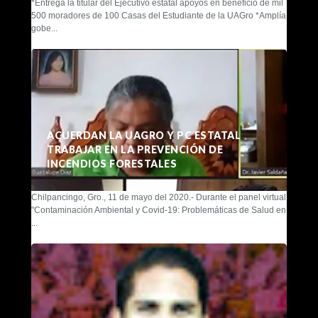
*Entrega la titular del Ejecutivo estatal apoyos en beneficio de mil
500 moradores de 100 Casas del Estudiante de la UAGro *Amplía
gobe...
ACUERDAN LA UAGRO Y PC ESTATAL
TRABAJAR EN LA PREVENCIÓN DE
INCENDIOS FORESTALES
Chilpancingo, Gro., 11 de mayo del 2020.- Durante el panel virtual
"Contaminación Ambiental y Covid-19: Problemáticas de Salud en
...