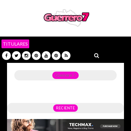
TITULARES
Guerrero 7
Noticias del Estado de Guerrero, Política, Seguridad,
Economía y sobre todo GATOS.
RECIENTE