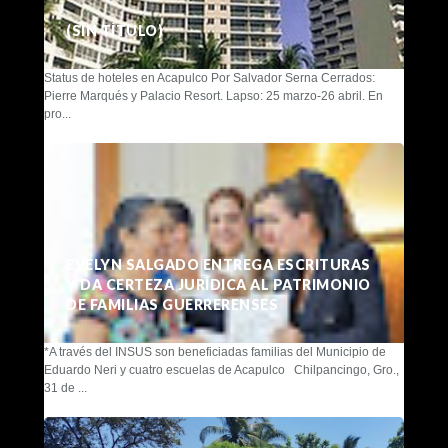
(SIN TÍTULO)
Status de hoteles en Acapulco Por Salvador Serna Cerrados:
Pierre Marqués y Palacio Resort. Lapso: 25 marzo-26 abril. En
pro...
EVELYN SALGADO ENTREGA ESCRITURAS
Y DA CERTEZA JURÍDICA AL PATRIMONIO
DE FAMILIAS GUERRERENSES
*A través del INSUS son beneficiadas familias del Municipio de
Eduardo Neri y cuatro escuelas de Acapulco Chilpancingo, Gro.,
31 de ...