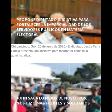
PROPONE DIPUTADO INICIATIVA PARA
FORTALECER LA IMPARCIALIDAD DE LOS
SERVIDORES PÚBLICOS EN MATERIA
ELECTORAL
Chilpancingo, Gro., 26 de junio de 2026.- El diputado Jesús Parra
García presentó una iniciativa para incorporar como falta
administrativa...
JOHN SACA LO MEJOR DE NOSOTROS,
NOS HIZO MÁS FUERTES Y SOLIDARIOS