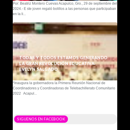
Por: Beatriz Montero Cuevas Acapulco, Gro., 29 de septiembre del
2024.- E ste joven regaló bolillos a las personas que participaban
en la li...
TODAS Y TODOS ESTAMOS GENERANDO
LA GRAN REVOLUCIÓN EDUCATIVA:
EVELYN SALGADO
*Inaugura la gobernadora la Primera Reunión Nacional de
Coordinadores y Coordinadoras de Telebachillerato Comunitario
2022 Acapul...
SIGUENOS EN FACEBOOK