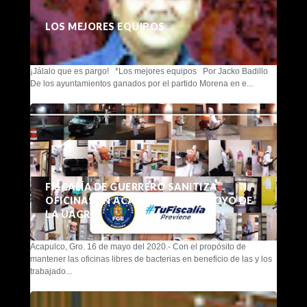
LOS MEJORES EQUIPOS
¡Jálalo que es pargo! *Los mejores equipos Por Jacko Badillo
De los ayuntamientos ganados por el partido Morena en e...
FISCALÍA DE GUERRERO SANITIZA
OFICINAS EN ACAPULCO CON APOYO DE
LA UAGRO
Acapulco, Gro. 16 de mayo del 2020.- Con el propósito de
mantener las oficinas libres de bacterias en beneficio de las y los
trabajado...