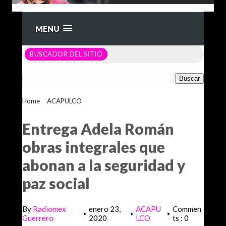
MENU
BUSCADOR DEL SITIO
Home
>
ACAPULCO
>
Entrega Adela Román obras integrales
que abonan a la seguridad y paz social
Entrega Adela Román
obras integrales que
abonan a la seguridad y
paz social
By
Radiomex
enero 23,
ACAPU
Commen
•
•
•
Guerrero
2020
LCO
ts : 0