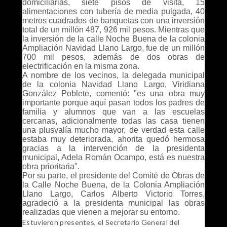
domiciliarias, siete pisos de visita, 15
alimentaciones con tubería de media pulgada, 40
metros cuadrados de banquetas con una inversión
total de un millón 487, 926 mil pesos. Mientras que
la inversión de la calle Noche Buena de la colonia
Ampliación Navidad Llano Largo, fue de un millón
700 mil pesos, además de dos obras de
electrificación en la misma zona.
A nombre de los vecinos, la delegada municipal
de la colonia Navidad Llano Largo, Viridiana
González Poblete, comentó: "es una obra muy
importante porque aquí pasan todos los padres de
familia y alumnos que van a las escuelas
cercanas, adicionalmente todas las casa tienen
una plusvalía mucho mayor, de verdad esta calle
estaba muy deteriorada, ahorita quedó hermosa
gracias a la intervención de la presidenta
municipal, Adela Román Ocampo, está es nuestra
obra prioritaria".
Por su parte, el presidente del Comité de Obras de
la Calle Noche Buena, de la Colonia Ampliación
Llano Largo, Carlos Alberto Victorio Torres,
agradeció a la presidenta municipal las obras
realizadas que vienen a mejorar su entorno.
Estuvieron presentes, el Secretario General del