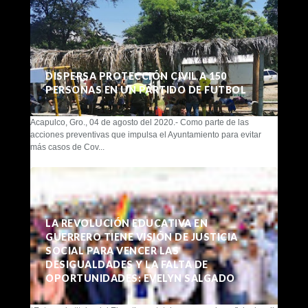
DISPERSA PROTECCIÓN CIVIL A 150
PERSONAS EN UN PARTIDO DE FUTBOL
Acapulco, Gro., 04 de agosto del 2020.- Como parte de las
acciones preventivas que impulsa el Ayuntamiento para evitar
más casos de Cov...
LA REVOLUCIÓN EDUCATIVA EN
GUERRERO TIENE VISIÓN DE JUSTICIA
SOCIAL PARA VENCER LAS
DESIGUALDADES Y LA FALTA DE
OPORTUNIDADES: EVELYN SALGADO