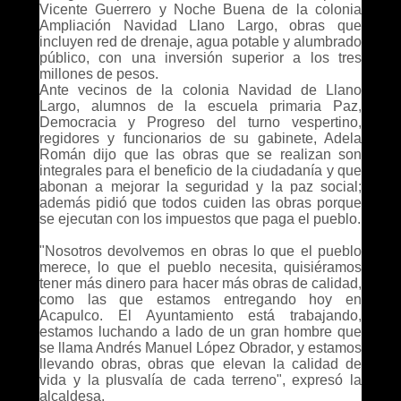
Vicente Guerrero y Noche Buena de la colonia
Ampliación Navidad Llano Largo, obras que
incluyen red de drenaje, agua potable y alumbrado
público, con una inversión superior a los tres
millones de pesos.
Ante vecinos de la colonia Navidad de Llano
Largo, alumnos de la escuela primaria Paz,
Democracia y Progreso del turno vespertino,
regidores y funcionarios de su gabinete, Adela
Román dijo que las obras que se realizan son
integrales para el beneficio de la ciudadanía y que
abonan a mejorar la seguridad y la paz social;
además pidió que todos cuiden las obras porque
se ejecutan con los impuestos que paga el pueblo.
"Nosotros devolvemos en obras lo que el pueblo
merece, lo que el pueblo necesita, quisiéramos
tener más dinero para hacer más obras de calidad,
como las que estamos entregando hoy en
Acapulco. El Ayuntamiento está trabajando,
estamos luchando a lado de un gran hombre que
se llama Andrés Manuel López Obrador, y estamos
llevando obras, obras que elevan la calidad de
vida y la plusvalía de cada terreno", expresó la
alcaldesa.