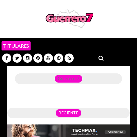
TITULARES
Guerrero 7
Noticias del Estado de Guerrero, Política, Seguridad,
Economía y sobre todo GATOS.
RECIENTE