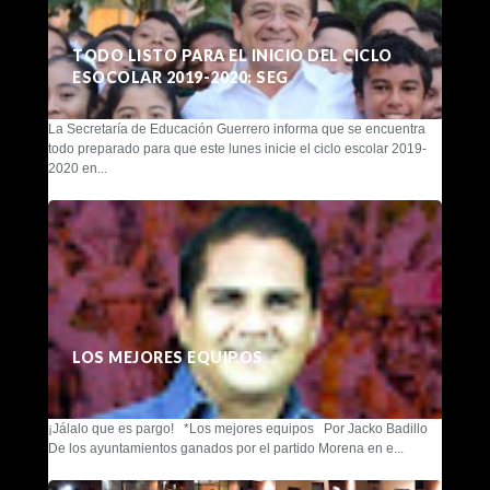
TODO LISTO PARA EL INICIO DEL CICLO
ESOCOLAR 2019-2020: SEG
La Secretaría de Educación Guerrero informa que se encuentra
todo preparado para que este lunes inicie el ciclo escolar 2019-
2020 en...
LOS MEJORES EQUIPOS
¡Jálalo que es pargo! *Los mejores equipos Por Jacko Badillo
De los ayuntamientos ganados por el partido Morena en e...