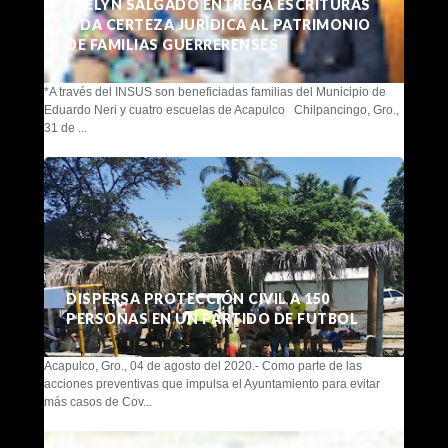
EVELYN SALGADO ENTREGA ESCRITURAS
Y DA CERTEZA JURÍDICA AL PATRIMONIO
DE FAMILIAS GUERRERENSES
*A través del INSUS son beneficiadas familias del Municipio de
Eduardo Neri y cuatro escuelas de Acapulco Chilpancingo, Gro.,
31 de ...
DISPERSA PROTECCIÓN CIVIL A 150
PERSONAS EN UN PARTIDO DE FUTBOL
Acapulco, Gro., 04 de agosto del 2020.- Como parte de las
acciones preventivas que impulsa el Ayuntamiento para evitar
más casos de Cov...