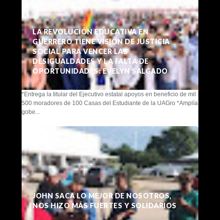
LA REVOLUCIÓN EDUCATIVA EN
GUERRERO TIENE VISIÓN DE JUSTICIA
SOCIAL PARA VENCER LAS
DESIGUALDADES Y LA FALTA DE
OPORTUNIDADES: EVELYN SALGADO
*Entrega la titular del Ejecutivo estatal apoyos en beneficio de mil
500 moradores de 100 Casas del Estudiante de la UAGro *Amplía
gobe...
JOHN SACA LO MEJOR DE NOSOTROS,
NOS HIZO MÁS FUERTES Y SOLIDARIOS