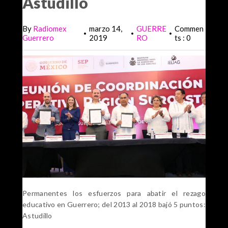
Astudillo
By
Radiomex
marzo 14,
GUERRE
Commen
•
•
•
Guerrero
2019
RO
ts : 0
Permanentes los esfuerzos para abatir el rezago
educativo en Guerrero; del 2013 al 2018 bajó 5 puntos:
Astudillo