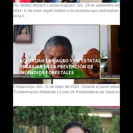
Por: Beatriz Montero Cuevas Acapulco, Gro., 29 de septiembre del
2024.- E ste joven regaló bolillos a las personas que participaban
en la li...
ACUERDAN LA UAGRO Y PC ESTATAL
TRABAJAR EN LA PREVENCIÓN DE
INCENDIOS FORESTALES
Chilpancingo, Gro., 11 de mayo del 2020.- Durante el panel virtual
"Contaminación Ambiental y Covid-19: Problemáticas de Salud en
...