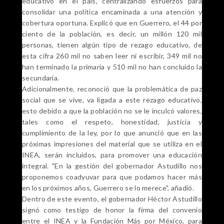
educativo en el país, centralizando esfuerzos para
consolidar una política encaminada a una atención y
cobertura oportuna. Explicó que en Guerrero, el 44 por
ciento de la población, es decir, un millón 120 mil
personas, tienen algún tipo de rezago educativo, de
esta cifra 260 mil no saben leer ni escribir, 349 mil no
han terminado la primaria y 510 mil no han concluido la
secundaria.
Adicionalmente, reconoció que la problemática de paz
social que se vive, va ligada a este rezago educativo,
esto debido a que la población no se le inculcó valores,
tales como el respeto, honestidad, justicia y
cumplimiento de la ley, por lo que anunció que en las
próximas impresiones del material que se utiliza en el
INEA, serán incluidos, para promover una educación
integral. "En la gestión del gobernador Astudillo nos
proponemos coadyuvar para que podamos hacer más
en los próximos años, Guerrero se lo merece", añadió.
Dentro de este evento, el gobernador Héctor Astudillo
signó como testigo de honor la firma del convenio
entre el INEA y la Fundación Más por México, para