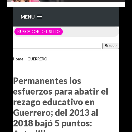
MENU
BUSCADOR DEL SITIO
Home
>
GUERRERO
>
Permanentes los esfuerzos para abatir
el rezago educativo en Guerrero; del 2013 al 2018 bajó 5
puntos: Astudillo
Permanentes los
esfuerzos para abatir el
rezago educativo en
Guerrero; del 2013 al
2018 bajó 5 puntos: