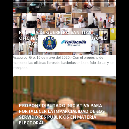
FISCALÍA DE GUERRERO SANITIZA
OFICINAS EN ACAPULCO CON APOYO DE
LA UAGRO
Acapulco, Gro. 16 de mayo del 2020.- Con el propósito de
mantener las oficinas libres de bacterias en beneficio de las y los
trabajado...
PROPONE DIPUTADO INICIATIVA PARA
FORTALECER LA IMPARCIALIDAD DE LOS
SERVIDORES PÚBLICOS EN MATERIA
ELECTORAL