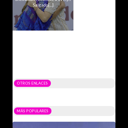
Salgado[...]
OTROS ENLACES
MÁS POPULARES