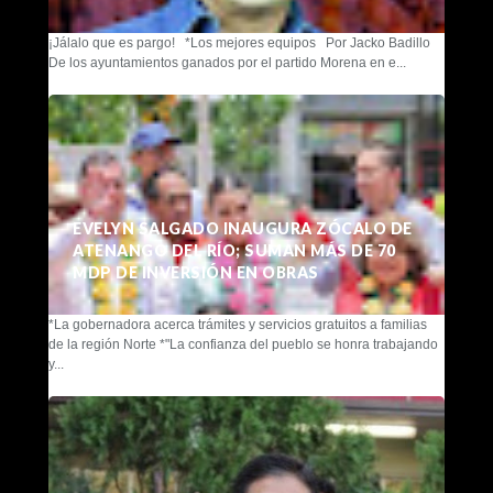
¡Jálalo que es pargo! *Los mejores equipos Por Jacko Badillo
De los ayuntamientos ganados por el partido Morena en e...
EVELYN SALGADO INAUGURA ZÓCALO DE
ATENANGO DEL RÍO; SUMAN MÁS DE 70
MDP DE INVERSIÓN EN OBRAS
*La gobernadora acerca trámites y servicios gratuitos a familias
de la región Norte *"La confianza del pueblo se honra trabajando
y...