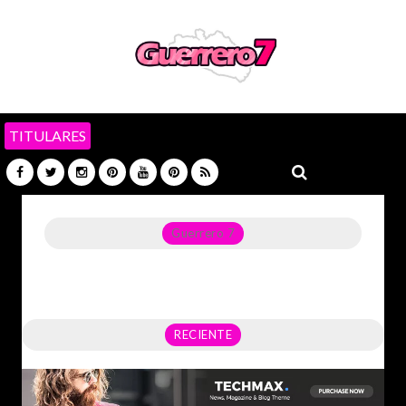
TITULARES
Guerrero 7
Noticias del Estado de Guerrero, Política, Seguridad,
Economía y sobre todo GATOS.
RECIENTE