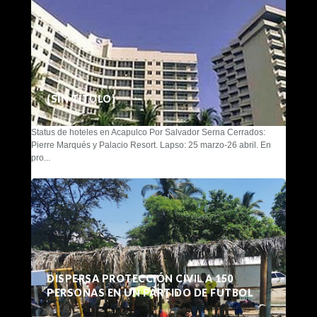
(SIN TÍTULO)
Status de hoteles en Acapulco Por Salvador Serna Cerrados:
Pierre Marqués y Palacio Resort. Lapso: 25 marzo-26 abril. En
pro...
DISPERSA PROTECCIÓN CIVIL A 150
PERSONAS EN UN PARTIDO DE FUTBOL