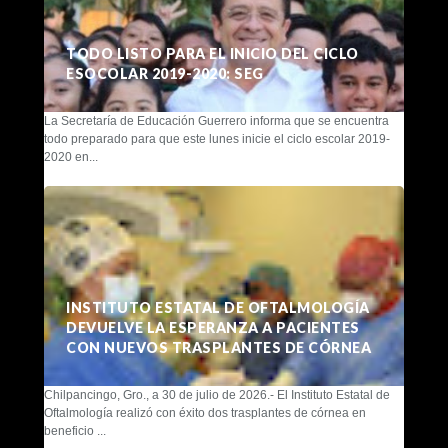
TODO LISTO PARA EL INICIO DEL CICLO
ESOCOLAR 2019-2020: SEG
La Secretaría de Educación Guerrero informa que se encuentra
todo preparado para que este lunes inicie el ciclo escolar 2019-
2020 en...
INSTITUTO ESTATAL DE OFTALMOLOGÍA
DEVUELVE LA ESPERANZA A PACIENTES
CON NUEVOS TRASPLANTES DE CÓRNEA
Chilpancingo, Gro., a 30 de julio de 2026.- El Instituto Estatal de
Oftalmología realizó con éxito dos trasplantes de córnea en
beneficio ...