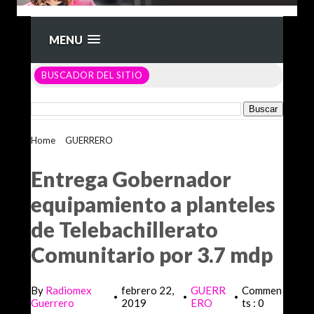
MENU
BUSCADOR DEL SITIO
Home
>
GUERRERO
>
Entrega Gobernador equipamiento a
planteles de Telebachillerato Comunitario por 3.7 mdp
Entrega Gobernador
equipamiento a planteles
de Telebachillerato
Comunitario por 3.7 mdp
By
Radiomex
febrero 22,
GUERR
Commen
•
•
•
Guerrero
2019
ERO
ts : 0