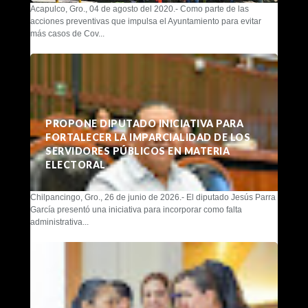
Acapulco, Gro., 04 de agosto del 2020.- Como parte de las
acciones preventivas que impulsa el Ayuntamiento para evitar
más casos de Cov...
PROPONE DIPUTADO INICIATIVA PARA
FORTALECER LA IMPARCIALIDAD DE LOS
SERVIDORES PÚBLICOS EN MATERIA
ELECTORAL
Chilpancingo, Gro., 26 de junio de 2026.- El diputado Jesús Parra
García presentó una iniciativa para incorporar como falta
administrativa...