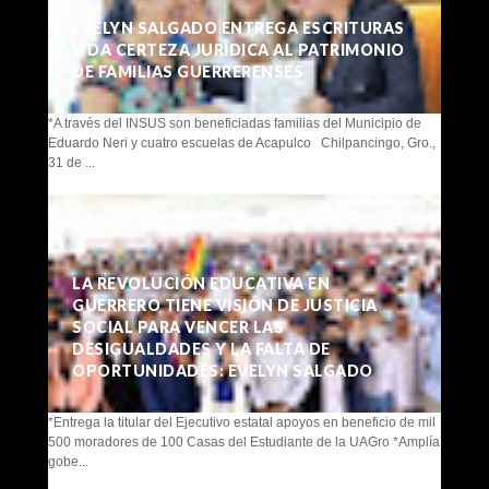
EVELYN SALGADO ENTREGA ESCRITURAS
Y DA CERTEZA JURÍDICA AL PATRIMONIO
DE FAMILIAS GUERRERENSES
*A través del INSUS son beneficiadas familias del Municipio de
Eduardo Neri y cuatro escuelas de Acapulco Chilpancingo, Gro.,
31 de ...
LA REVOLUCIÓN EDUCATIVA EN
GUERRERO TIENE VISIÓN DE JUSTICIA
SOCIAL PARA VENCER LAS
DESIGUALDADES Y LA FALTA DE
OPORTUNIDADES: EVELYN SALGADO
*Entrega la titular del Ejecutivo estatal apoyos en beneficio de mil
500 moradores de 100 Casas del Estudiante de la UAGro *Amplía
gobe...