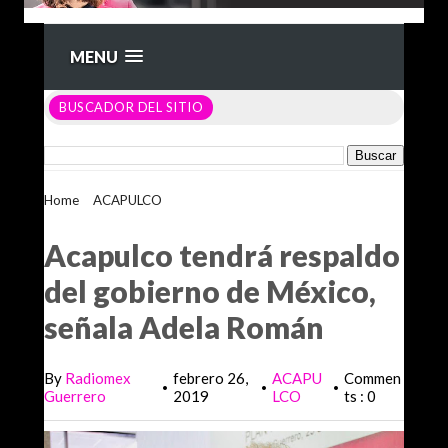
MENU
BUSCADOR DEL SITIO
Home
>
ACAPULCO
>
Acapulco tendrá respaldo del
gobierno de México, señala Adela Román
Acapulco tendrá respaldo
del gobierno de México,
señala Adela Román
By
Radiomex
febrero 26,
ACAPU
Commen
•
•
•
Guerrero
2019
LCO
ts : 0