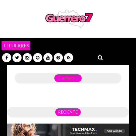
TITULARES
Guerrero 7
Noticias del Estado de Guerrero, Política, Seguridad,
Economía y sobre todo GATOS.
RECIENTE