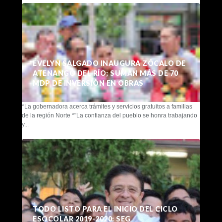
EVELYN SALGADO INAUGURA ZÓCALO DE
ATENANGO DEL RÍO; SUMAN MÁS DE 70
MDP DE INVERSIÓN EN OBRAS
*La gobernadora acerca trámites y servicios gratuitos a familias
de la región Norte *"La confianza del pueblo se honra trabajando
y...
TODO LISTO PARA EL INICIO DEL CICLO
ESOCOLAR 2019-2020: SEG