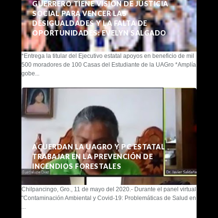
GUERRERO TIENE VISIÓN DE JUSTICIA
SOCIAL PARA VENCER LAS
DESIGUALDADES Y LA FALTA DE
OPORTUNIDADES: EVELYN SALGADO
*Entrega la titular del Ejecutivo estatal apoyos en beneficio de mil
500 moradores de 100 Casas del Estudiante de la UAGro *Amplía
gobe...
ACUERDAN LA UAGRO Y PC ESTATAL
TRABAJAR EN LA PREVENCIÓN DE
INCENDIOS FORESTALES
Chilpancingo, Gro., 11 de mayo del 2020.- Durante el panel virtual
"Contaminación Ambiental y Covid-19: Problemáticas de Salud en
...