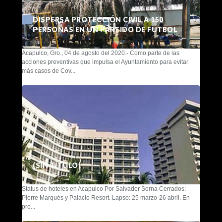
DISPERSA PROTECCIÓN CIVIL A 150
PERSONAS EN UN PARTIDO DE FUTBOL
Acapulco, Gro., 04 de agosto del 2020.- Como parte de las
acciones preventivas que impulsa el Ayuntamiento para evitar
más casos de Cov...
(SIN TÍTULO)
Status de hoteles en Acapulco Por Salvador Serna Cerrados:
Pierre Marqués y Palacio Resort. Lapso: 25 marzo-26 abril. En
pro...