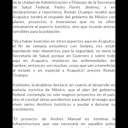
de la Unidad de Administración y Finanzas de la Secretaría
de Salud Federal, Pedro Flores Jiménez, y en
declaraciones a reporteros, Román Ocampo resaltó que
Acapulco tendrá el respaldo del gobierno de México con
planes, proyectos e inversiones que no se ciñen
únicamente al aspecto turístico, sino que tocarán aristas
sensibles para la población.
"Va a haber inversión en otros aspectos aquí en Acapulco,
el fin de semana estuvimos con Sedatu, nos están
mandando más elementos para la seguridad, se viene la
Secretaría de Salud, porque en Guerrero y sobre todo
aquí en Acapulco, revivieron las enfermedades del
hambre; entonces son muchas cosas que van a beneficiar
al estado y en especial a Acapulco", precisó Román
Ocampo.
Asimismo, la alcaldesa destacó, en cuanto al desarrollo en
materia turística de México, que el plan del gobierno
federal contempla no solo magnos proyectos en el país,
sino el concluir obras pendientes para abatir el rezago que
viven varios destinos turísticos y ayudar a detonar su
crecimiento.
"El proyecto de Andrés Manuel es terminar la
infraestructura que sea necesaria en aquellos polos