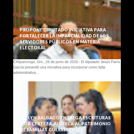
PROPONE DIPUTADO INICIATIVA PARA
FORTALECER LA IMPARCIALIDAD DE LOS
SERVIDORES PÚBLICOS EN MATERIA
ELECTORAL
Chilpancingo, Gro., 26 de junio de 2026.- El diputado Jesús Parra
García presentó una iniciativa para incorporar como falta
administrativa...
EVELYN SALGADO ENTREGA ESCRITURAS
Y DA CERTEZA JURÍDICA AL PATRIMONIO
DE FAMILIAS GUERRERENSES