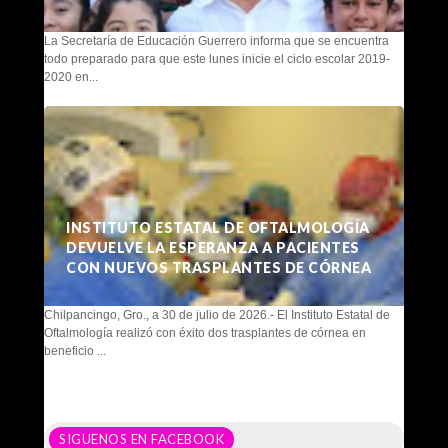
La Secretaría de Educación Guerrero informa que se encuentra
todo preparado para que este lunes inicie el ciclo escolar 2019-
2020 en...
INSTITUTO ESTATAL DE OFTALMOLOGÍA
DEVUELVE LA ESPERANZA A PACIENTES
CON NUEVOS TRASPLANTES DE CÓRNEA
Chilpancingo, Gro., a 30 de julio de 2026.- El Instituto Estatal de
Oftalmología realizó con éxito dos trasplantes de córnea en
beneficio ...
SIGUENOS EN FACEBOOK