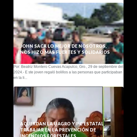
JOHN SACA LO MEJOR DE NOSOTROS,
NOS HIZO MÁS FUERTES Y SOLIDARIOS
Por: Beatriz Montero Cuevas Acapulco, Gro., 29 de septiembre del
2024.- E ste joven regaló bolillos a las personas que participaban
en la li...
ACUERDAN LA UAGRO Y PC ESTATAL
TRABAJAR EN LA PREVENCIÓN DE
INCENDIOS FORESTALES