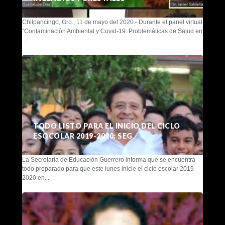
Chilpancingo, Gro., 11 de mayo del 2020.- Durante el panel virtual
"Contaminación Ambiental y Covid-19: Problemáticas de Salud en
...
TODO LISTO PARA EL INICIO DEL CICLO
ESOCOLAR 2019-2020: SEG
La Secretaría de Educación Guerrero informa que se encuentra
todo preparado para que este lunes inicie el ciclo escolar 2019-
2020 en...