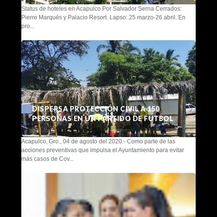
Status de hoteles en Acapulco Por Salvador Serna Cerrados:
Pierre Marqués y Palacio Resort. Lapso: 25 marzo-26 abril. En
pro...
DISPERSA PROTECCIÓN CIVIL A 150
PERSONAS EN UN PARTIDO DE FUTBOL
Acapulco, Gro., 04 de agosto del 2020.- Como parte de las
acciones preventivas que impulsa el Ayuntamiento para evitar
más casos de Cov...