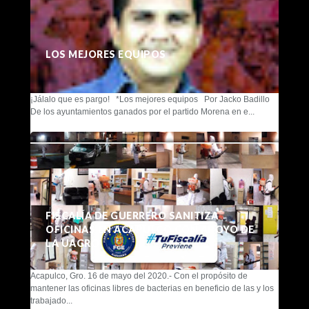
LOS MEJORES EQUIPOS
¡Jálalo que es pargo! *Los mejores equipos Por Jacko Badillo
De los ayuntamientos ganados por el partido Morena en e...
FISCALÍA DE GUERRERO SANITIZA
OFICINAS EN ACAPULCO CON APOYO DE
LA UAGRO
Acapulco, Gro. 16 de mayo del 2020.- Con el propósito de
mantener las oficinas libres de bacterias en beneficio de las y los
trabajado...