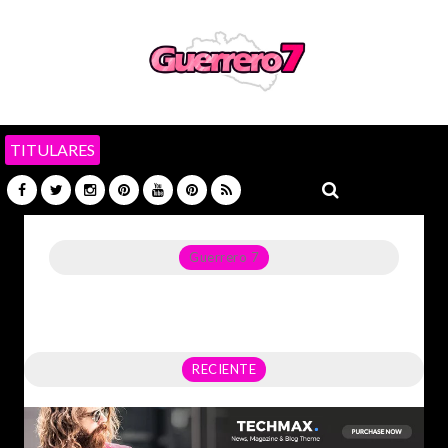
TITULARES
Guerrero 7
Noticias del Estado de Guerrero, Política, Seguridad,
Economía y sobre todo GATOS.
RECIENTE