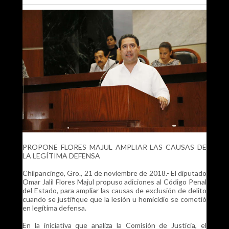
PROPONE FLORES MAJUL AMPLIAR LAS CAUSAS DE
LA LEGÍTIMA DEFENSA
Chilpancingo, Gro., 21 de noviembre de 2018.- El diputado
Omar Jalil Flores Majul propuso adiciones al Código Penal
del Estado, para ampliar las causas de exclusión de delito
cuando se justifique que la lesión u homicidio se cometió
en legítima defensa.
En la iniciativa que analiza la Comisión de Justicia, el