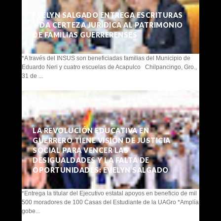
EVELYN SALGADO ENTREGA ESCRITURAS
Y DA CERTEZA JURÍDICA AL PATRIMONIO
DE FAMILIAS GUERRERENSES
*A través del INSUS son beneficiadas familias del Municipio de
Eduardo Neri y cuatro escuelas de Acapulco Chilpancingo, Gro.,
31 de ...
LA REVOLUCIÓN EDUCATIVA EN
GUERRERO TIENE VISIÓN DE JUSTICIA
SOCIAL PARA VENCER LAS
DESIGUALDADES Y LA FALTA DE
OPORTUNIDADES: EVELYN SALGADO
*Entrega la titular del Ejecutivo estatal apoyos en beneficio de mil
500 moradores de 100 Casas del Estudiante de la UAGro *Amplía
gobe...